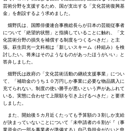
芸術分野を支援するため、国が支出する「文化芸術復興基
金」を創設するよう求めました。
畑野氏は、国際俳優連合事務総長らが日本の芸能従事者
について「絶望的状態」と指摘していることに触れ、「文
化芸術分野の損失を補償する制度をつくるべきだ」と主
張。萩生田光一文科相は「新しいスキーム（枠組み）を検
討したい。将来はそのようなものがあったほうがいい」と
答弁しました。
畑野氏は政府の「文化芸術活動の継続支援事業」につい
て、「補助金のうち１０万円しか事業に必要な物品購入に
充てられない。制度の使い勝手が悪いという声があふれて
いる。実態に合わせて上限額を引き上げるべきだ」と要求
しました。
また、開始後５カ月近くたっても予算額の３割しか支給
が決まっていないことについて「未申請者の６割が『（事
業資金の一部を事業者が準備する）自己負担金がないと申