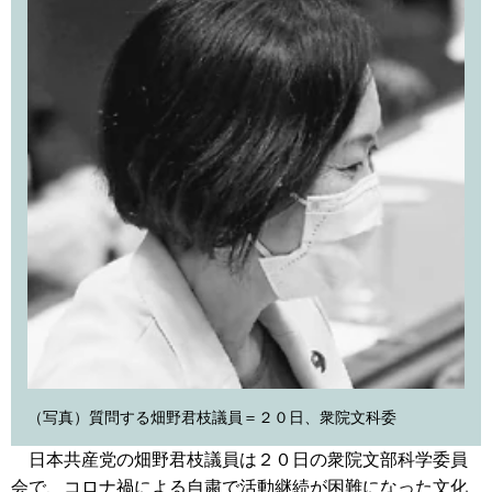
（写真）質問する畑野君枝議員＝２０日、衆院文科委
日本共産党の畑野君枝議員は２０日の衆院文部科学委員
会で、コロナ禍による自粛で活動継続が困難になった文化