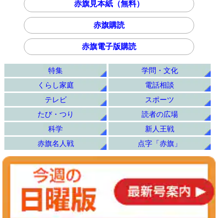
赤旗見本紙（無料）
赤旗購読
赤旗電子版購読
特集
学問・文化
くらし家庭
電話相談
テレビ
スポーツ
たび・つり
読者の広場
科学
新人王戦
赤旗名人戦
点字「赤旗」