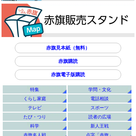
赤旗見本紙（無料）
赤旗購読
赤旗電子版購読
特集
学問・文化
くらし家庭
電話相談
テレビ
スポーツ
たび・つり
読者の広場
科学
新人王戦
赤旗名人戦
点字「赤旗」