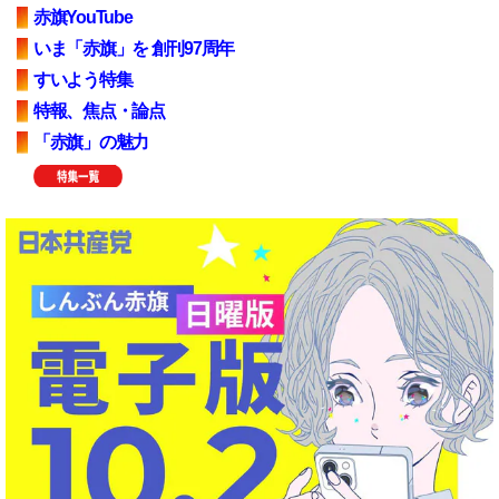
赤旗YouTube
いま「赤旗」を 創刊97周年
すいよう特集
特報、焦点・論点
「赤旗」の魅力