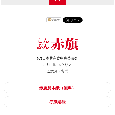
(C)日本共産党中央委員会
ご利用にあたり
／
ご意見・質問
赤旗見本紙（無料）
赤旗購読