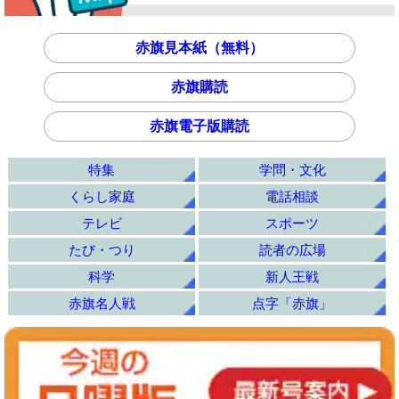
赤旗見本紙（無料）
赤旗購読
赤旗電子版購読
特集
学問・文化
くらし家庭
電話相談
テレビ
スポーツ
たび・つり
読者の広場
科学
新人王戦
赤旗名人戦
点字「赤旗」