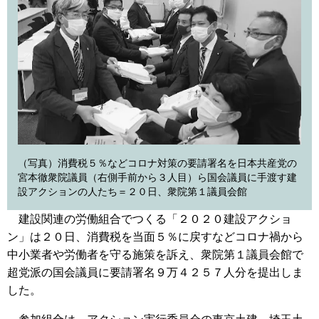
（写真）消費税５％などコロナ対策の要請署名を日本共産党の
宮本徹衆院議員（右側手前から３人目）ら国会議員に手渡す建
設アクションの人たち＝２０日、衆院第１議員会館
建設関連の労働組合でつくる「２０２０建設アクショ
ン」は２０日、消費税を当面５％に戻すなどコロナ禍から
中小業者や労働者を守る施策を訴え、衆院第１議員会館で
超党派の国会議員に要請署名９万４２５７人分を提出しま
した。