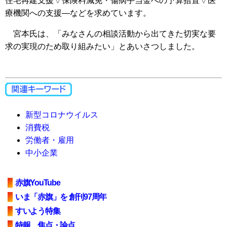
住宅再建支援▽保険料減免・傷病手当金への予算措置▽医
療機関への支援―などを求めています。
宮本氏は、「みなさんの相談活動から出てきた切実な要
求の実現のため取り組みたい」とあいさつしました。
新型コロナウイルス
消費税
労働者・雇用
中小企業
赤旗YouTube
いま「赤旗」を 創刊97周年
すいよう特集
特報、焦点・論点