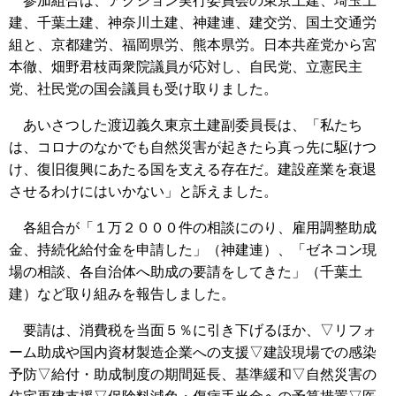
参加組合は、アクション実行委員会の東京土建、埼玉土
建、千葉土建、神奈川土建、神建連、建交労、国土交通労
組と、京都建労、福岡県労、熊本県労。日本共産党から宮
本徹、畑野君枝両衆院議員が応対し、自民党、立憲民主
党、社民党の国会議員も受け取りました。
あいさつした渡辺義久東京土建副委員長は、「私たち
は、コロナのなかでも自然災害が起きたら真っ先に駆けつ
け、復旧復興にあたる国を支える存在だ。建設産業を衰退
させるわけにはいかない」と訴えました。
各組合が「１万２０００件の相談にのり、雇用調整助成
金、持続化給付金を申請した」（神建連）、「ゼネコン現
場の相談、各自治体へ助成の要請をしてきた」（千葉土
建）など取り組みを報告しました。
要請は、消費税を当面５％に引き下げるほか、▽リフォ
ーム助成や国内資材製造企業への支援▽建設現場での感染
予防▽給付・助成制度の期間延長、基準緩和▽自然災害の