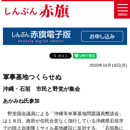
MENU
2020年10月19日(月)
軍事基地つくらせぬ
沖縄・石垣 市民と野党が集会
あかみね氏参加
野党国会議員による「沖縄等米軍基地問題議員懇談会」
は１８日、政府が住民合意なく強行している沖縄県石垣市
での陸上自衛隊ミサイル基地建設に反対する、「石垣島に