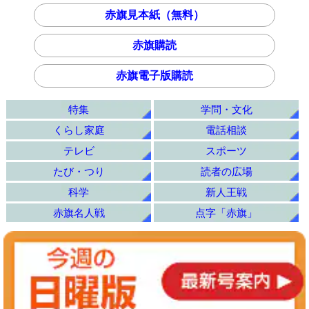
赤旗見本紙（無料）
赤旗購読
赤旗電子版購読
特集
学問・文化
くらし家庭
電話相談
テレビ
スポーツ
たび・つり
読者の広場
科学
新人王戦
赤旗名人戦
点字「赤旗」