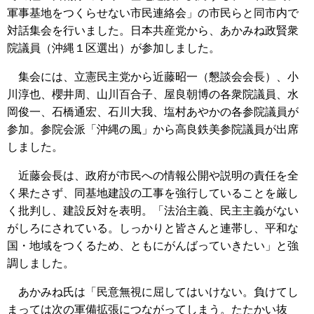
軍事基地をつくらせない市民連絡会」の市民らと同市内で
対話集会を行いました。日本共産党から、あかみね政賢衆
院議員（沖縄１区選出）が参加しました。
集会には、立憲民主党から近藤昭一（懇談会会長）、小
川淳也、櫻井周、山川百合子、屋良朝博の各衆院議員、水
岡俊一、石橋通宏、石川大我、塩村あやかの各参院議員が
参加。参院会派「沖縄の風」から高良鉄美参院議員が出席
しました。
近藤会長は、政府が市民への情報公開や説明の責任を全
く果たさず、同基地建設の工事を強行していることを厳し
く批判し、建設反対を表明。「法治主義、民主主義がない
がしろにされている。しっかりと皆さんと連帯し、平和な
国・地域をつくるため、ともにがんばっていきたい」と強
調しました。
あかみね氏は「民意無視に屈してはいけない。負けてし
まっては次の軍備拡張につながってしまう。たたかい抜