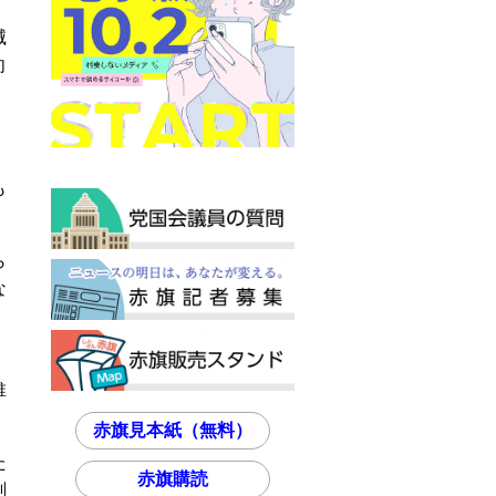
滅
向
も
。
ら
な
、
維
赤旗見本紙（無料）
た
赤旗購読
削