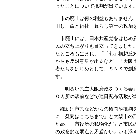
ったことについて批判が出ています
市の廃止は何の利益もありません。
用し、命と福祉、暮らし第一の政治
市廃止には、日本共産党をはじめ府
民の立ち上がりも目立ってきました
たところも生まれ、「『都』構想反
からも反対意見が出るなど、「大阪
者たちをはじめとして、ＳＮＳで創
す。
「明るい民主大阪府政をつくる会」
０カ所の駅前などで連日配布活動が
維新は市民などからの疑問や批判を
に「疑問はこちらまで」と大阪市の
ため、「市役所の私物化だ」と市民
の致命的な弱点と矛盾がいよいよ浮