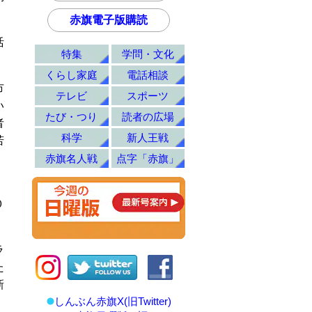
赤旗電子版購読
活
特集
学問・文化
くらし家庭
電話相談
市
テレビ
スポーツ
い
たび・つり
読者の広場
者
科学
新人王戦
若
赤旗名人戦
点字「赤旗」
０
ラ
た
新
しんぶん赤旗X(旧Twitter)