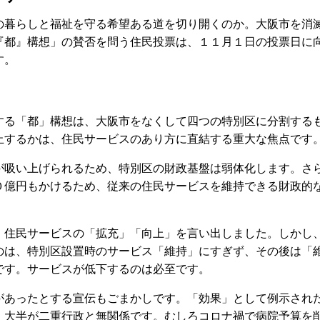
暮らしと福祉を守る希望ある道を切り開くのか。大阪市を消
『都』構想」の賛否を問う住民投票は、１１月１日の投票日に
す。
る「都」構想は、大阪市をなくして四つの特別区に分割する
止するかは、住民サービスのあり方に直結する重大な焦点です
吸い上げられるため、特別区の財政基盤は弱体化します。さ
０億円もかけるため、従来の住民サービスを維持できる財政的
住民サービスの「拡充」「向上」を言い出しました。しかし
のは、特別区設置時のサービス「維持」にすぎず、その後は「
です。サービスが低下するのは必至です。
あったとする宣伝もごまかしです。「効果」として例示され
、大半が二重行政と無関係です。むしろコロナ禍で病院予算を