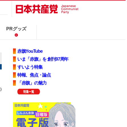
PRグッズ
赤旗YouTube
いま「赤旗」を 創刊97周年
すいよう特集
特報、焦点・論点
「赤旗」の魅力
)