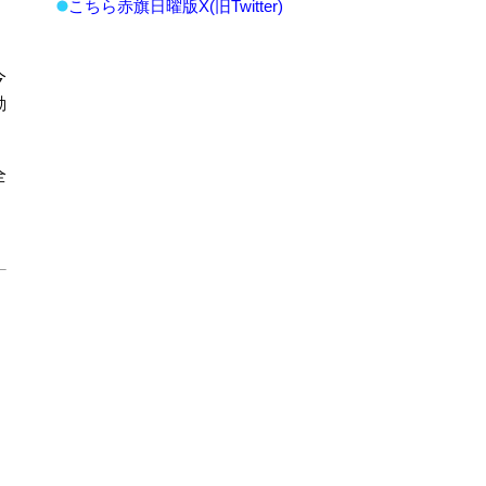
こちら赤旗日曜版X(旧Twitter)
今
動
全