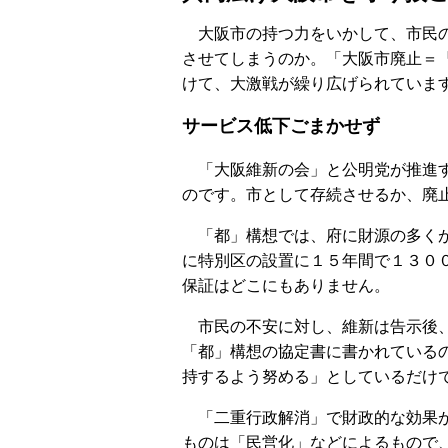
大阪市の持つ力をいかして、市民の
させてしまうのか。「大阪市廃止＝
けて、大激戦が繰り広げられていま
サービス低下ごまかせず
「大阪維新の会」と公明党が推進す
のです。市として存続させるか、廃
「都」構想では、府に財源の多くが
に特別区の設置に１５年間で１３０
保証はどこにもありません。
市民の不安に対し、維新は告示後、
「都」構想の協定書に書かれている
持するよう努める」としているだけ
「二重行政解消」で財政的な効果が
ものは「民営化」などによるもので