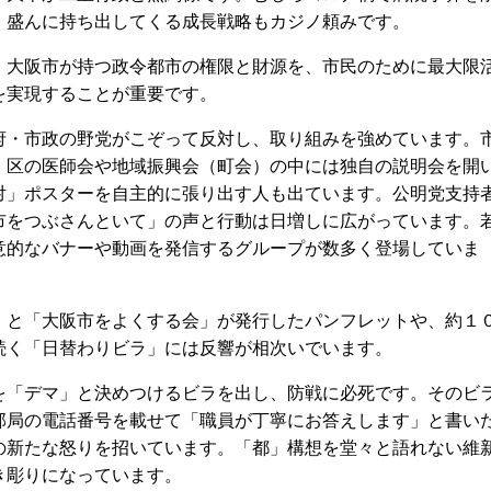
。盛んに持ち出してくる成長戦略もカジノ頼みです。
大阪市が持つ政令都市の権限と財源を、市民のために最大限
を実現することが重要です。
・市政の野党がこぞって反対し、取り組みを強めています。
。区の医師会や地域振興会（町会）の中には独自の説明会を開
対」ポスターを自主的に張り出す人も出ています。公明党支持
市をつぶさんといて」の声と行動は日増しに広がっています。
意的なバナーや動画を発信するグループが数多く登場していま
と「大阪市をよくする会」が発行したパンフレットや、約１
続く「日替わりビラ」には反響が相次いでいます。
「デマ」と決めつけるビラを出し、防戦に必死です。そのビ
部局の電話番号を載せて「職員が丁寧にお答えします」と書い
の新たな怒りを招いています。「都」構想を堂々と語れない維
き彫りになっています。