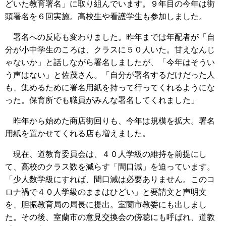
どいた教育署名」に取り組んでいます。９年目の今年は街
頭署名を６回実施。高校生や看護学生も参加しました。
署名への反応も変わりました。昨年までは年配者が「自
分が小中学生のころは、クラスに５０人いた。甘えなんじ
ゃないか」と話しながら署名しましたが、「今年はそうい
う声はない」と佐茂さん。「自分が署名するだけだった人
も、集めるために署名用紙を持って行ってくれるようにな
った。保育所でも職員がみんな署名してくれました」
昨年から始めた商店街回りも、今年は規模を拡大。署名
用紙を置かせてくれる店も増えました。
現在、道教育委員会は、４０人学級の維持を前提にし
て、高校のクラス数を減らす「間口減」を迫っています。
「少人数学級にすれば、間口減は必要ありません。このコ
ロナ禍で４０人学級のままはひどい」と要請文と声明文
を、胆振教育局の局長に提出。室蘭市教委にも出しまし
た。その後、室蘭市の意見交換会の傍聴にも呼ばれ、道教