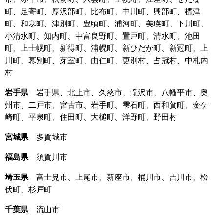
町、足寄町、厚沢部町、比布町、中川町、興部町、標津
町、和寒町、津別町、豊頃町、浦河町、美瑛町、下川町、
小清水町、知内町、中富良野町、置戸町、清水町、池田
町、上士幌町、新得町、浦幌町、新ひだか町、新冠町、上
川町、幕別町、芽室町、由仁町、更別村、占冠村、中札内
村
岩手県
岩手県、北上市、久慈市、滝沢市、八幡平市、奥
州市、二戸市、宮古市、岩手町、雫石町、西和賀町、金ケ
崎町、平泉町、住田町、大槌町、洋野町、野田村
宮城県
多賀城市
福島県
須賀川市
埼玉県
富士見市、上尾市、新座市、桶川市、吉川市、松
伏町、杉戸町
千葉県
流山市