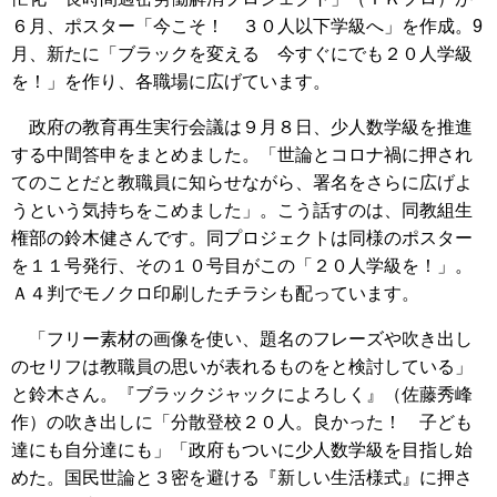
６月、ポスター「今こそ！ ３０人以下学級へ」を作成。9
月、新たに「ブラックを変える 今すぐにでも２０人学級
を！」を作り、各職場に広げています。
政府の教育再生実行会議は９月８日、少人数学級を推進
する中間答申をまとめました。「世論とコロナ禍に押され
てのことだと教職員に知らせながら、署名をさらに広げよ
うという気持ちをこめました」。こう話すのは、同教組生
権部の鈴木健さんです。同プロジェクトは同様のポスター
を１１号発行、その１０号目がこの「２０人学級を！」。
Ａ４判でモノクロ印刷したチラシも配っています。
「フリー素材の画像を使い、題名のフレーズや吹き出し
のセリフは教職員の思いが表れるものをと検討している」
と鈴木さん。『ブラックジャックによろしく』（佐藤秀峰
作）の吹き出しに「分散登校２０人。良かった！ 子ども
達にも自分達にも」「政府もついに少人数学級を目指し始
めた。国民世論と３密を避ける『新しい生活様式』に押さ