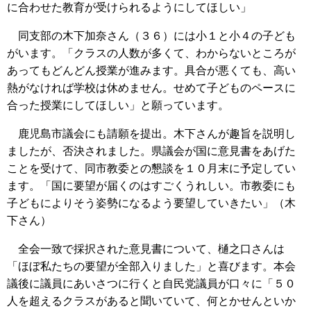
に合わせた教育が受けられるようにしてほしい」
同支部の木下加奈さん（３６）には小１と小４の子ども
がいます。「クラスの人数が多くて、わからないところが
あってもどんどん授業が進みます。具合が悪くても、高い
熱がなければ学校は休めません。せめて子どものペースに
合った授業にしてほしい」と願っています。
鹿児島市議会にも請願を提出。木下さんが趣旨を説明し
ましたが、否決されました。県議会が国に意見書をあげた
ことを受けて、同市教委との懇談を１０月末に予定してい
ます。「国に要望が届くのはすごくうれしい。市教委にも
子どもによりそう姿勢になるよう要望していきたい」（木
下さん）
全会一致で採択された意見書について、樋之口さんは
「ほぼ私たちの要望が全部入りました」と喜びます。本会
議後に議員にあいさつに行くと自民党議員が口々に「５０
人を超えるクラスがあると聞いていて、何とかせんといか