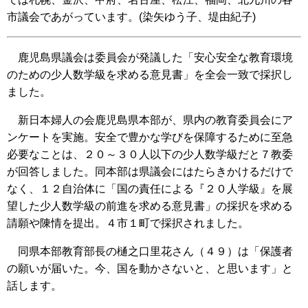
市議会であがっています。(染矢ゆう子、堤由紀子)
鹿児島県議会は委員会が発議した「安心安全な教育環境
のための少人数学級を求める意見書」を全会一致で採択し
ました。
新日本婦人の会鹿児島県本部が、県内の教育委員会にア
ンケートを実施。安全で豊かな学びを保障するために至急
必要なことは、２０～３０人以下の少人数学級だと７教委
が回答しました。同本部は県議会にはたらきかけるだけで
なく、１２自治体に「国の責任による『２０人学級』を展
望した少人数学級の前進を求める意見書」の採択を求める
請願や陳情を提出。４市１町で採択されました。
同県本部教育部長の樋之口里花さん（４９）は「保護者
の願いが届いた。今、国を動かさないと、と思います」と
話します。