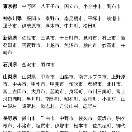
東京都
中野区、八王子市、国立市、小金井市、調布市
神奈川県
座間市、秦野市、南足柄市、平塚市、綾瀬市、
逗子市、伊勢原市、厚木市、中井町、松田町
新潟県
佐渡市、三条市、十日町市、見附市、村上市、新
発田市、阿賀野市、上越市、魚沼市、胎内市、妙高市、柏
崎市
石川県
金沢市、羽咋市
山梨県
山梨県、甲府市、山梨市、南アルプス市、上野原
市、中央市、甲州市、甲斐市、笛吹市、都留市、北杜市、
富士吉田市、大月市、韮崎市、身延町、市川三郷町、富士
河口湖町、早川町、南部町、昭和町、西桂町、小菅村、山
中湖村、鳴沢村、道志村、丹波山村、忍野村
長野県
飯山市、千曲市、中野市、佐久市、須坂市、駒ケ
根市、小諸市、塩尻市、伊那市、松本市、佐久穂町、御代