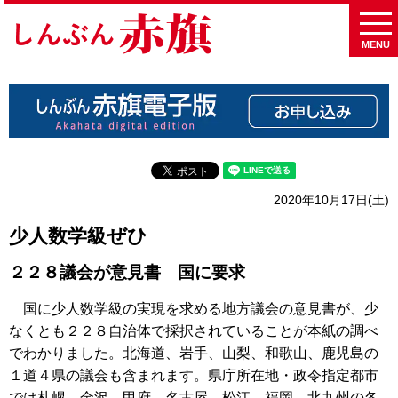
MENU
2020年10月17日(土)
少人数学級ぜひ
２２８議会が意見書 国に要求
国に少人数学級の実現を求める地方議会の意見書が、少
なくとも２２８自治体で採択されていることが本紙の調べ
でわかりました。北海道、岩手、山梨、和歌山、鹿児島の
１道４県の議会も含まれます。県庁所在地・政令指定都市
では札幌、金沢、甲府、名古屋、松江、福岡、北九州の各