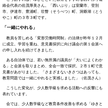
絡会代表の佐茂厚美さん。「西いぶり」は室蘭市、登別
市、伊達市、豊浦町、壮瞥（そうべつ）町、洞爺湖（とう
やこ）町の３市３町です。
「一緒にやれる」
教員を苦しめる「変形労働時間制」の法律が昨年１２月
に成立。学習を重ね、意見書採択に向け議会の第１会派へ
の申し入れを続けてきました。
ある自治体では、若い無所属の議員が「大いによくわか
る」と会派を取りまとめ、全会一致で採択。２市１町で意
見書があがりました。「さまざまないきさつはあっても、
教育問題では一緒にやれると実感しました」（佐茂さん）
こうした変化が、少人数学級を求める活動への反響にも
表れています。
会では、少人数学級など教育条件改善を求める「ゆきと