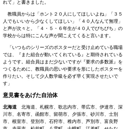
れて」と書きました。
教職員からは「ホント２０人にしてほしいよね」「３５
人でもいいから少なくしてほしい」「４０人なんて無理」
と声が次々と。「４・５・６年生が４０人でびちびち」の
学校からは特にこんな声が聞こえてくると言います。
「いつものシリーズのポスターだと受け止めている職場
では、『また組合が動いてくれている』と期待されている
ようです。組合員はまだ少ないですが『要求の多数派』を
つくるために、教職員の思いや要求を形にしたポスターを
作りたい。そして少人数学級を必ず早く実現させたいで
す」
意見書をあげた自治体
北海道
北海道、札幌市、歌志内市、帯広市、伊達市、深
川市、名寄市、函館市、留萌市、夕張市、砂川市、士別
市、根室市、登別市、石狩市、稚内市、芦別市、富良野
市、赤平市、松前町、八雲町、士幌町、江差町、せたな