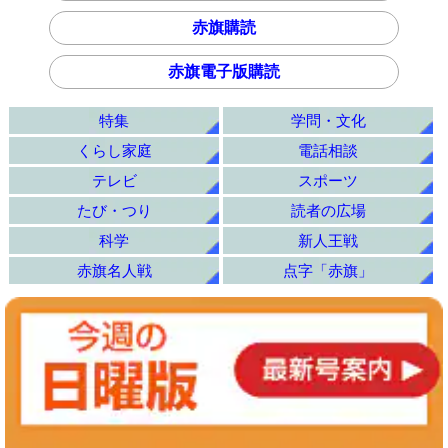
赤旗購読
赤旗電子版購読
特集
学問・文化
くらし家庭
電話相談
テレビ
スポーツ
たび・つり
読者の広場
科学
新人王戦
赤旗名人戦
点字「赤旗」