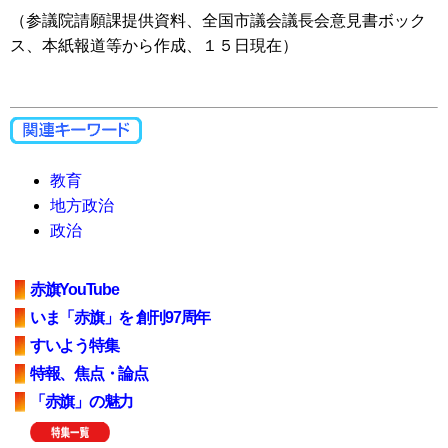
（参議院請願課提供資料、全国市議会議長会意見書ボック
ス、本紙報道等から作成、１５日現在）
教育
地方政治
政治
赤旗YouTube
いま「赤旗」を 創刊97周年
すいよう特集
特報、焦点・論点
「赤旗」の魅力