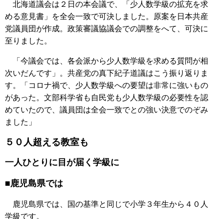
北海道議会は２日の本会議で、「少人数学級の拡充を求
める意見書」を全会一致で可決しました。原案を日本共産
党議員団が作成。政策審議協議会での調整をへて、可決に
至りました。
「今議会では、各会派から少人数学級を求める質問が相
次いだんです」。共産党の真下紀子道議はこう振り返りま
す。「コロナ禍で、少人数学級への要望は非常に強いもの
があった。文部科学省も自民党も少人数学級の必要性を認
めていたので、議員団は全会一致でとの強い決意でのぞみ
ました」
５０人超える教室も
一人ひとりに目が届く学級に
■鹿児島県では
鹿児島県では、国の基準と同じで小学３年生から４０人
学級です。