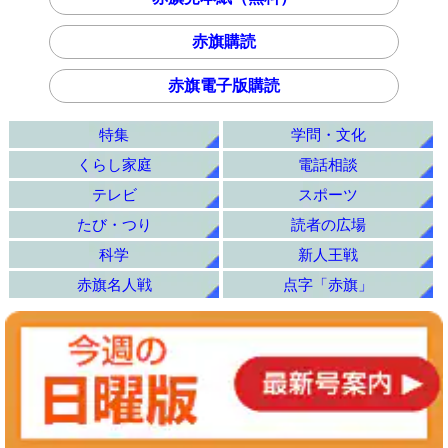
赤旗購読
赤旗電子版購読
特集
学問・文化
くらし家庭
電話相談
テレビ
スポーツ
たび・つり
読者の広場
科学
新人王戦
赤旗名人戦
点字「赤旗」