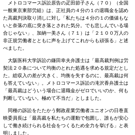
メトロコマース訴訟原告の疋田節子さん（７０）（全国
一般東京東部労組）は、正社員の４分の１の退職金を認め
た高裁判決取り消しに対し「私たちは４分の１の価値もな
いと奈落の底に突き落とされた気分。でも悲しんでいる場
合じゃない」、加納一美さん（７１）は「２１００万人の
非正規労働者とともに声を上げてこれからも頑張る」と述
べました。
大阪医科大学訴訟の鎌田幸夫弁護士は「最高裁判例は労
契法２０条について均衡のとれた処遇を求める規定だとし
た。総収入の差が大きく、均衡を失するのに、最高裁は何
も答えていない」。メトロコマース訴訟の滝沢香弁護士は
「最高裁はどういう場合に退職金がゼロでいいのか、何も
判断していない。極めて不当だ」としました。
同種の訴訟をたたかう郵政産業労働者ユニオンの日巻直
映委員長は「最高裁を私たちの運動で包囲し、誰もが安心
して働き続けられる社会をつくるため全力を挙げる」と表
明しました。