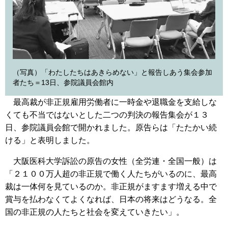
（写真）「わたしたちはあきらめない」と報告しあう集会参加
者たち＝13日、参院議員会館内
最高裁が非正規雇用労働者に一時金や退職金を支給しな
くても不当ではないとした二つの判決の報告集会が１３
日、参院議員会館で開かれました。原告らは「たたかい続
ける」と表明しました。
大阪医科大学訴訟の原告の女性（全労連・全国一般）は
「２１００万人超の非正規で働く人たちがいるのに、最高
裁は一体何を見ているのか。非正規がますます増える中で
賞与を払わなくてよくなれば、日本の将来はどうなる。全
国の非正規の人たちと社会を変えていきたい」。