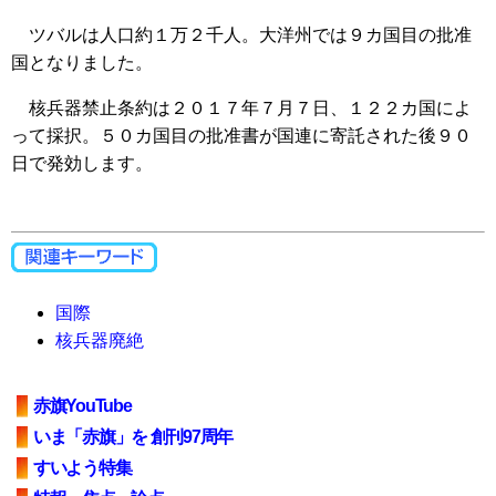
ツバルは人口約１万２千人。大洋州では９カ国目の批准
国となりました。
核兵器禁止条約は２０１７年７月７日、１２２カ国によ
って採択。５０カ国目の批准書が国連に寄託された後９０
日で発効します。
国際
核兵器廃絶
赤旗YouTube
いま「赤旗」を 創刊97周年
すいよう特集