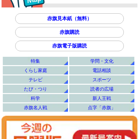
赤旗見本紙（無料）
赤旗購読
赤旗電子版購読
特集
学問・文化
くらし家庭
電話相談
テレビ
スポーツ
たび・つり
読者の広場
科学
新人王戦
赤旗名人戦
点字「赤旗」