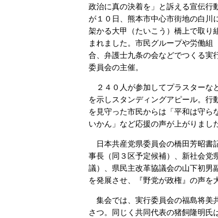
政治に真の決着を」と訴える宣伝行
が１０日、熊本市中心市街地の白川
架かる大甲（たいこう）橋上で取り
まれました。市民グループや労働組
合、弁護士九条の会などでつくる実
委員会の主催。
２４０人が参加してプラスターな
を示しスタンディングアピール。行
を見守った市民からは「平和は守ら
いかん」など応援の声が上がりまし
日本共産党県委員会の橋田芳昭書記
事長（同３区予定候補）、新社会党
議）、県民主改革協議会の山下初男
を発展させ、『野党が政権』の声を
集会では、実行委員会の福島将美共
さつ。同じく共同代表の猪飼隆明氏