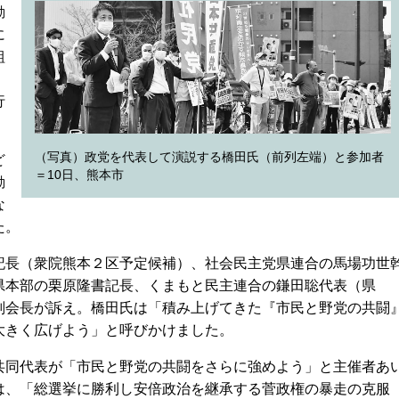
動
に
組
行
（写真）政党を代表して演説する橋田氏（前列左端）と参加者
ど
＝10日、熊本市
動
な
た。
長（衆院熊本２区予定候補）、社会民主党県連合の馬場功世
県本部の栗原隆書記長、くまもと民主連合の鎌田聡代表（県
副会長が訴え。橋田氏は「積み上げてきた『市民と野党の共闘
大きく広げよう」と呼びかけました。
同代表が「市民と野党の共闘をさらに強めよう」と主催者あ
は、「総選挙に勝利し安倍政治を継承する菅政権の暴走の克服