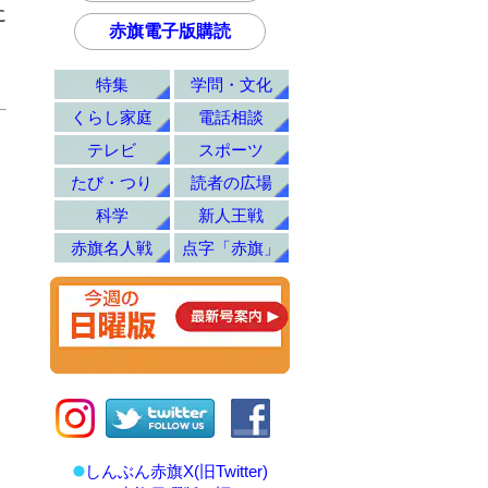
に
赤旗電子版購読
特集
学問・文化
くらし家庭
電話相談
テレビ
スポーツ
たび・つり
読者の広場
科学
新人王戦
赤旗名人戦
点字「赤旗」
しんぶん赤旗X(旧Twitter)