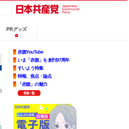
PRグッズ
赤旗YouTube
いま「赤旗」を 創刊97周年
すいよう特集
特報、焦点・論点
「赤旗」の魅力
)