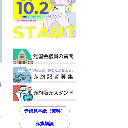
幹
』
赤旗見本紙（無料）
い
赤旗購読