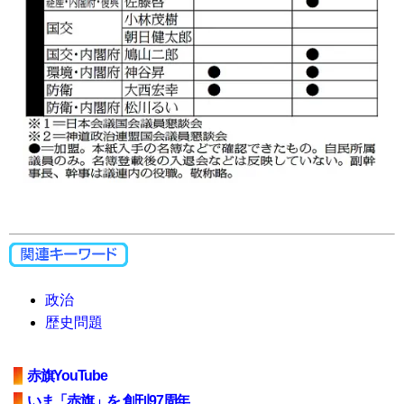
政治
歴史問題
赤旗YouTube
いま「赤旗」を 創刊97周年