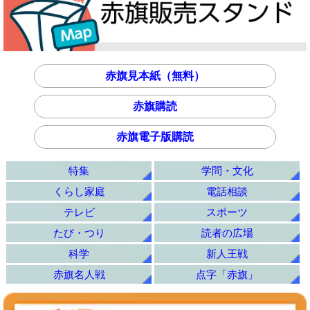
赤旗見本紙（無料）
赤旗購読
赤旗電子版購読
特集
学問・文化
くらし家庭
電話相談
テレビ
スポーツ
たび・つり
読者の広場
科学
新人王戦
赤旗名人戦
点字「赤旗」