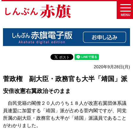
MENU
2020年9月28日(月)
菅政権 副大臣・政務官も大半「靖国」派
安倍改憲右翼政治そのまま
自民党籍の閣僚２０人のうち１８人が改憲右翼団体系議
員連盟に加盟する「靖国」派が占める菅内閣ですが、同党
所属の副大臣・政務官も大半が「靖国」派議員であること
がわかりました。