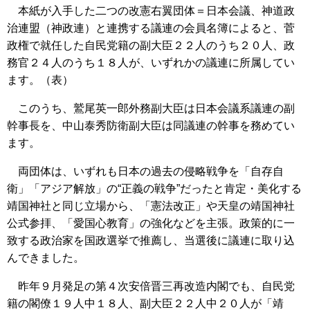
本紙が入手した二つの改憲右翼団体＝日本会議、神道政
治連盟（神政連）と連携する議連の会員名簿によると、菅
政権で就任した自民党籍の副大臣２２人のうち２０人、政
務官２４人のうち１８人が、いずれかの議連に所属してい
ます。（表）
このうち、鷲尾英一郎外務副大臣は日本会議系議連の副
幹事長を、中山泰秀防衛副大臣は同議連の幹事を務めてい
ます。
両団体は、いずれも日本の過去の侵略戦争を「自存自
衛」「アジア解放」の“正義の戦争”だったと肯定・美化する
靖国神社と同じ立場から、「憲法改正」や天皇の靖国神社
公式参拝、「愛国心教育」の強化などを主張。政策的に一
致する政治家を国政選挙で推薦し、当選後に議連に取り込
んできました。
昨年９月発足の第４次安倍晋三再改造内閣でも、自民党
籍の閣僚１９人中１８人、副大臣２２人中２０人が「靖