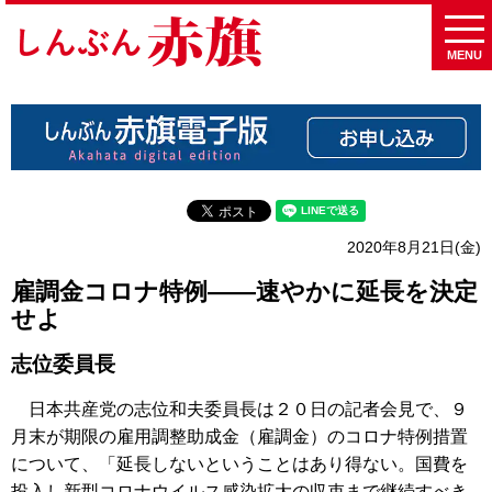
MENU
2020年8月21日(金)
雇調金コロナ特例――速やかに延長を決定
せよ
志位委員長
日本共産党の志位和夫委員長は２０日の記者会見で、９
月末が期限の雇用調整助成金（雇調金）のコロナ特例措置
について、「延長しないということはあり得ない。国費を
投入し新型コロナウイルス感染拡大の収束まで継続すべき