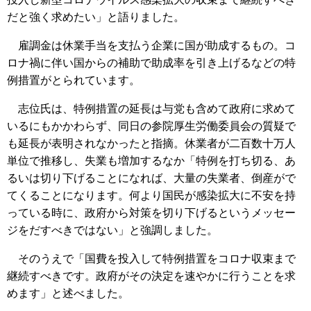
だと強く求めたい」と語りました。
雇調金は休業手当を支払う企業に国が助成するもの。コ
ロナ禍に伴い国からの補助で助成率を引き上げるなどの特
例措置がとられています。
志位氏は、特例措置の延長は与党も含めて政府に求めて
いるにもかかわらず、同日の参院厚生労働委員会の質疑で
も延長が表明されなかったと指摘。休業者が二百数十万人
単位で推移し、失業も増加するなか「特例を打ち切る、あ
るいは切り下げることになれば、大量の失業者、倒産がで
てくることになります。何より国民が感染拡大に不安を持
っている時に、政府から対策を切り下げるというメッセー
ジをだすべきではない」と強調しました。
そのうえで「国費を投入して特例措置をコロナ収束まで
継続すべきです。政府がその決定を速やかに行うことを求
めます」と述べました。