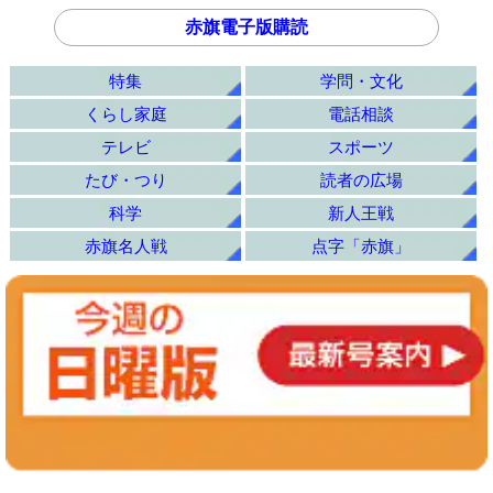
赤旗電子版購読
特集
学問・文化
くらし家庭
電話相談
テレビ
スポーツ
たび・つり
読者の広場
科学
新人王戦
赤旗名人戦
点字「赤旗」