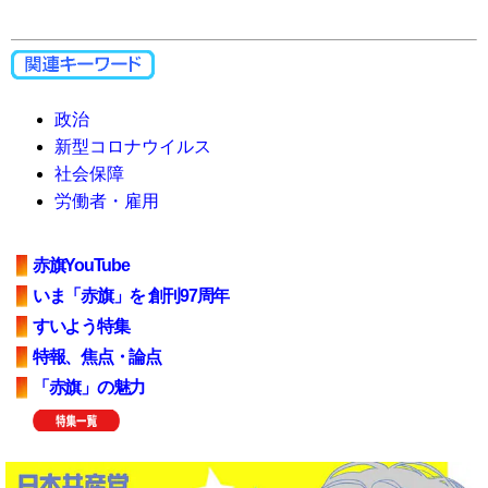
政治
新型コロナウイルス
社会保障
労働者・雇用
赤旗YouTube
いま「赤旗」を 創刊97周年
すいよう特集
特報、焦点・論点
「赤旗」の魅力