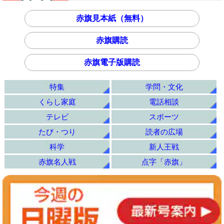
赤旗見本紙（無料）
赤旗購読
赤旗電子版購読
特集
学問・文化
くらし家庭
電話相談
テレビ
スポーツ
たび・つり
読者の広場
科学
新人王戦
赤旗名人戦
点字「赤旗」