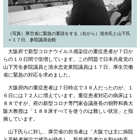
（写真）厚労省に緊急の要請をする（右から）清水氏と山下氏
＝１７日、参院議員会館
大阪府で新型コロナウイルス感染症の重症患者が７日か
らの１０日間で倍増しています。この問題で日本共産党の
山下芳生参院議員と清水忠史衆院議員は１７日、厚生労働
省に緊急の対応を求めました。
大阪府内の重症患者は７日時点で３６人だったのが、１
６日には７２人に増えています。重症患者対応の病床は１
８８ですが、府の新型コロナ専門家会議座長の朝野和典大
阪大教授は「１８８床すべてを使うのは難しい状況」と指
摘しています。
山下氏らに対し、厚労省の担当者は「大阪では主に病院
と高齢者施設で感染が発生し、新規感染者の６割が中高