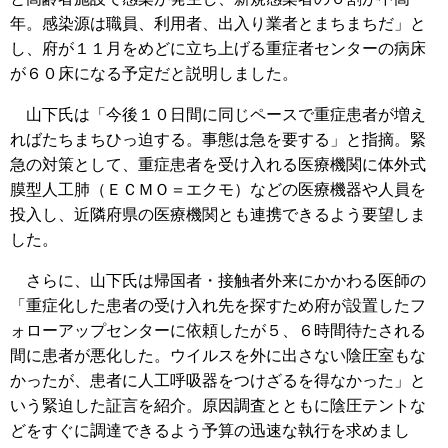
年。感染源は職員、利用者、出入り業者とまちまちだ」と
し、府が１１月をめどに立ち上げる重症者センターの病床
が６０床になる予定だと説明しました。
山下氏は「今後１０日間に同じペースで重症患者が増え
ればたちまちひっ迫する。事態は急を要する」と指摘。緊
急の対策として、重症患者を受け入れる医療機関に体外式
膜型人工肺（ＥＣＭＯ＝エクモ）などの医療機器や人員を
投入し、近隣府県の医療機関とも連携できるよう要望しま
した。
さらに、山下氏は帰国者・接触者外来にかかわる医師の
「重症化した患者の受け入れ先を探すため府が設置したフ
ォローアップセンターに依頼したが５、６時間待たされる
間に患者が悪化した。ウイルスを外に出さない陰圧室もな
かったが、患者に人工呼吸器をつけざるを得なかった」と
いう緊迫した証言を紹介。原因調査とともに陰圧テントな
どをすぐに調達できるよう予算の迅速な執行を求めまし