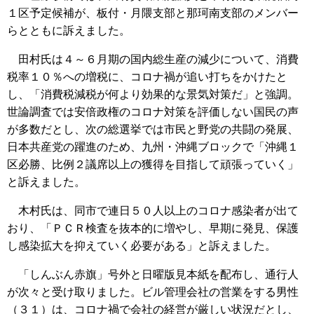
１区予定候補が、板付・月隈支部と那珂南支部のメンバー
らとともに訴えました。
田村氏は４～６月期の国内総生産の減少について、消費
税率１０％への増税に、コロナ禍が追い打ちをかけたと
し、「消費税減税が何より効果的な景気対策だ」と強調。
世論調査では安倍政権のコロナ対策を評価しない国民の声
が多数だとし、次の総選挙では市民と野党の共闘の発展、
日本共産党の躍進のため、九州・沖縄ブロックで「沖縄１
区必勝、比例２議席以上の獲得を目指して頑張っていく」
と訴えました。
木村氏は、同市で連日５０人以上のコロナ感染者が出て
おり、「ＰＣＲ検査を抜本的に増やし、早期に発見、保護
し感染拡大を抑えていく必要がある」と訴えました。
「しんぶん赤旗」号外と日曜版見本紙を配布し、通行人
が次々と受け取りました。ビル管理会社の営業をする男性
（３１）は、コロナ禍で会社の経営が厳しい状況だとし、