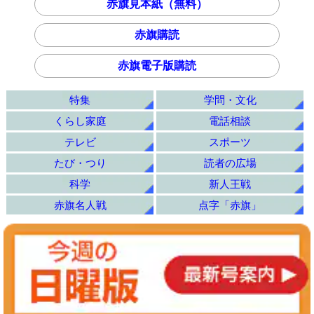
赤旗見本紙（無料）
赤旗購読
赤旗電子版購読
特集
学問・文化
くらし家庭
電話相談
テレビ
スポーツ
たび・つり
読者の広場
科学
新人王戦
赤旗名人戦
点字「赤旗」