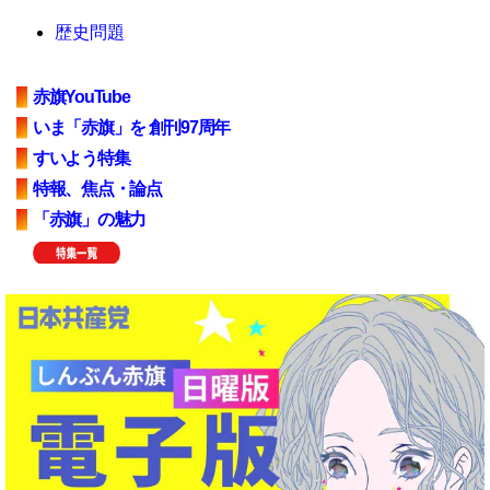
歴史問題
赤旗YouTube
いま「赤旗」を 創刊97周年
すいよう特集
特報、焦点・論点
「赤旗」の魅力