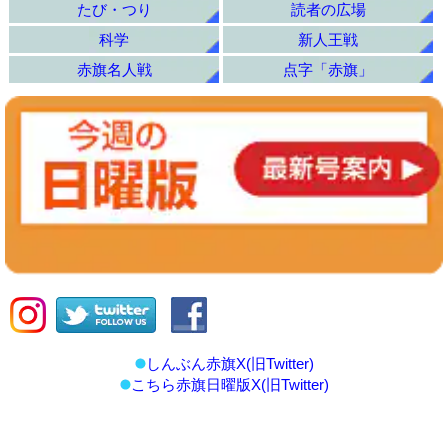
たび・つり
読者の広場
科学
新人王戦
赤旗名人戦
点字「赤旗」
しんぶん赤旗X(旧Twitter)
こちら赤旗日曜版X(旧Twitter)