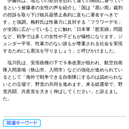
伊藤氏は、地元での差別を恐れて遠くの病院に通ってい
るという被爆者の女性の声を紹介し「国は『黒い雨』裁判
の控訴を取り下げ核兵器禁止条約に直ちに署名すべきで
す」と強調。梅村氏は性暴力に反対する「フラワーデモ」
が全国に広がっていることに触れ「日本軍『慰安婦』問題
など、戦争では多くの女性や子どもが犠牲になります。ジ
ェンダー平等、性暴力のない誰もが尊重される社会を実現
するためにも憲法を守りましょう」と呼びかけました。
塩川氏は、安倍政権の下で９条改憲が狙われ、航空自衛
隊入間基地（狭山市、入間市）などの強化が進められてい
るとして「海外で戦争できる自衛隊にするのは認められな
いとの立場で、野党の共同を進めます。来る総選挙で、野
党共闘、共産党を大きく伸ばしてください」と訴えまし
た。