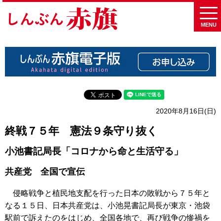
MENU
2020年8月16日(日)
終戦７５年 憲法９条守り抜く
小池書記局長「コロナから命と生活守る」
共産党 全国で宣伝
侵略戦争と植民地支配を行った日本の敗戦から７５年と
なる１５日、日本共産党は、小池晃書記局長が東京・池袋
駅前で訴えたのをはじめ、全国各地で、再び戦争の惨禍を