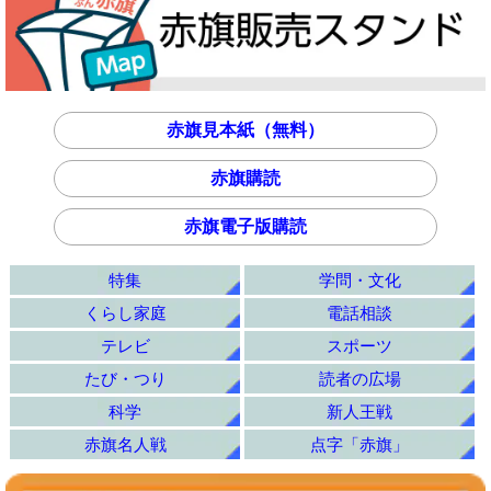
赤旗見本紙（無料）
赤旗購読
赤旗電子版購読
特集
学問・文化
くらし家庭
電話相談
テレビ
スポーツ
たび・つり
読者の広場
科学
新人王戦
赤旗名人戦
点字「赤旗」