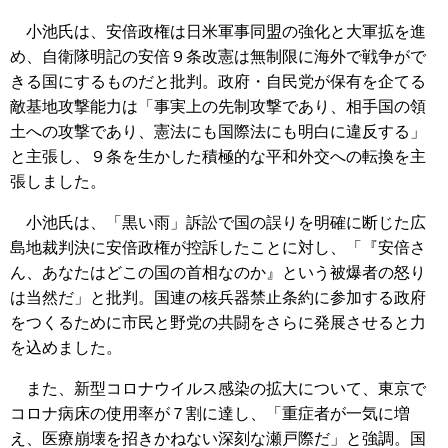
小池氏は、安倍政権は日米軍事同盟の強化と大軍拡を進
め、自衛隊明記の安倍９条改憲は無制限に海外で戦争がで
きる国にするものだと批判。政府・自民党が保有を企てる
敵基地攻撃能力は「事実上の先制攻撃であり、相手国の領
土への攻撃であり、憲法にも国際法にも明白に違反する」
と主張し、９条を生かした積極的な平和外交への転換を主
張しました。
小池氏は、「黒い雨」訴訟で国の誤りを明確に断じた広
島地裁判決に安倍政権が控訴したことに対し、「『安倍さ
ん、あなたはどこの国の首相なのか』という被爆者の怒り
は当然だ」と批判。国連の核兵器禁止条約に参加する政府
をつくるために市民と野党の共闘をさらに発展させると力
を込めました。
また、新型コロナウイルス感染の拡大について、東京で
コロナ病床の使用率が７割に達し、「重症者が一気に増
え、医療崩壊を招きかねない深刻な瀬戸際だ」と強調。国