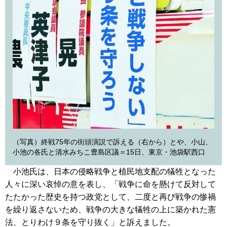
（写真）終戦75年の街頭演説で訴える（右から）とや、小山、
小池の各氏と清水みちこ豊島区議＝15日、東京・池袋駅西口
小池氏は、日本の侵略戦争と植民地支配の犠牲となった
人々に深い哀悼の意を表し、「戦争に命を懸けて反対して
たたかった歴史を持つ政党として、二度と再び戦争の惨禍
を繰り返さないため、戦争の大きな犠牲の上に築かれた憲
法、とりわけ９条を守り抜く」と訴えました。