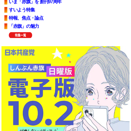
いま「赤旗」を 創刊97周年
すいよう特集
特報、焦点・論点
「赤旗」の魅力