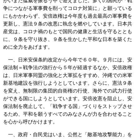
がいまだ猛威を振るう中で迎えました。多くの国民が「戦
争につながる軍事費を削ってコロナ対策に」と願っている
にもかかわらず、安倍政権は今年度も過去最高の軍事費を
更新し、憲法９条の改悪に執念を燃やしています。日本共
産党は、コロナ禍のもとで国民の健康と生活を守るととも
に、９条を守り抜き、９条を生かした平和な日本を築くた
めに全力をあげます。
一、日米安保条約改定から今年で６０年。９月には、安
保法制＝戦争法の強行から５年が経過するなか、安倍政権
は、日米軍事同盟の強化と大軍拡をすすめ、沖縄での米軍
新基地建設を強行しようとしています。さらに、憲法９条
を変え、無制限の集団的自衛権の行使、海外での武力行使
ができる国にしようとしています。安倍改憲を阻止し、安
保法制を廃止して、「戦争する国」づくりをストップさせ
るため、平和を願うすべてのみなさんが力を合わせること
を心から呼びかけます。
一、政府・自民党はいま、公然と「敵基地攻撃能力」を