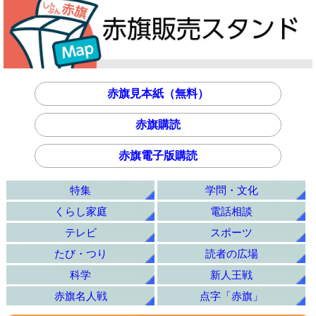
赤旗見本紙（無料）
赤旗購読
赤旗電子版購読
特集
学問・文化
くらし家庭
電話相談
テレビ
スポーツ
たび・つり
読者の広場
科学
新人王戦
赤旗名人戦
点字「赤旗」