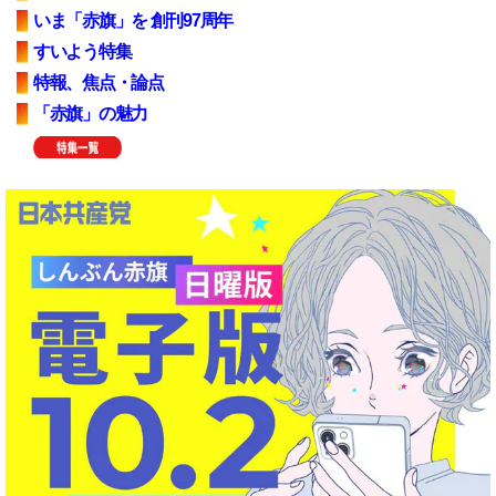
いま「赤旗」を 創刊97周年
すいよう特集
特報、焦点・論点
「赤旗」の魅力