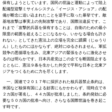
保有しようとしています。国民の世論と運動によって陸上
配備型迎撃ミサイルシステム「イージス・アショア」の配
備が断念に追い込まれたことを逆手に取った暴挙です。敵
基地攻撃は事実上の先制攻撃であり、国際法違反です。こ
れまで「攻撃的兵器を保有することは、自衛のための最小
限度の範囲を超えることになるから、いかなる場合も許さ
れない」としてきた憲法上の立場を完全に蹂躙（じゅうり
ん）したものにほかならず、絶対にゆるされません。軍拡
競争の悪循環を生み、北東アジアの緊張をさらに激化させ
るのは明らかです。日本共産党はこの企てを断固阻止する
とともに、憲法９条を生かした外交で平和な日本と北東ア
ジアをつくるために力を尽くします。
一、国連で２０１７年に採択された核兵器禁止条約は、
米国など核保有国による妨害にもかかわらず、現時点で８
２カ国が署名し、４４カ国が批准しました。条約発効に必
要な５０カ国の批准へ向け、さらなる国際世論を巻き起こ
す時です。