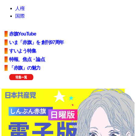
人権
国際
赤旗YouTube
いま「赤旗」を 創刊97周年
すいよう特集
特報、焦点・論点
「赤旗」の魅力