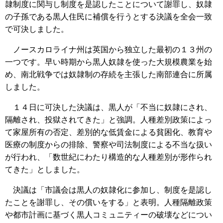
隷制度に関与し制度を是認したことについて謝罪し、奴隷
の子孫である黒人住民に補償を行うとする決議を全会一致
で可決しました。
ノースカロライナ州は英国から独立した最初の１３州の
一つです。早い時期から黒人奴隷を使った大規模農業を始
め、南北戦争では奴隷制の存続を主張した南部連合に所属
しました。
１４日に可決した決議は、黒人が「不当に奴隷にされ、
隔離され、投獄されてきた」と強調。人種差別政策によっ
て家屋所有の否定、差別的な低賃金による貧困化、教育や
医療の制度からの排除、警察や司法制度による不当な扱い
が行われ、「数世紀にわたり構造的な人種差別が形作られ
てきた」としました。
決議は「市議会は黒人の奴隷化に参加し、制度を是認し
たことを謝罪し、その償いをする」と表明。人種隔離政策
や都市計画に基づく黒人コミュニティーの破壊などについ