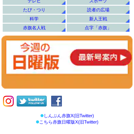
テレビ
スポーツ
たび・つり
読者の広場
科学
新人王戦
赤旗名人戦
点字「赤旗」
しんぶん赤旗X(旧Twitter)
こちら赤旗日曜版X(旧Twitter)