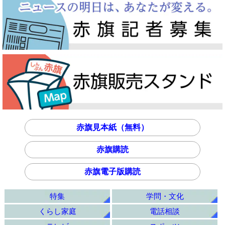
赤旗見本紙（無料）
赤旗購読
赤旗電子版購読
特集
学問・文化
くらし家庭
電話相談