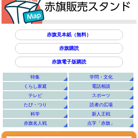
赤旗見本紙（無料）
赤旗購読
赤旗電子版購読
特集
学問・文化
くらし家庭
電話相談
テレビ
スポーツ
たび・つり
読者の広場
科学
新人王戦
赤旗名人戦
点字「赤旗」