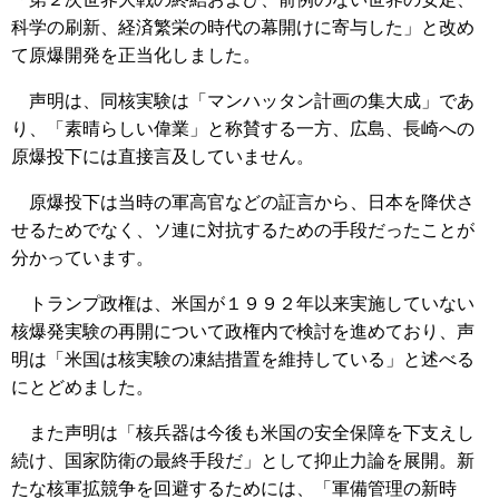
科学の刷新、経済繁栄の時代の幕開けに寄与した」と改め
て原爆開発を正当化しました。
声明は、同核実験は「マンハッタン計画の集大成」であ
り、「素晴らしい偉業」と称賛する一方、広島、長崎への
原爆投下には直接言及していません。
原爆投下は当時の軍高官などの証言から、日本を降伏さ
せるためでなく、ソ連に対抗するための手段だったことが
分かっています。
トランプ政権は、米国が１９９２年以来実施していない
核爆発実験の再開について政権内で検討を進めており、声
明は「米国は核実験の凍結措置を維持している」と述べる
にとどめました。
また声明は「核兵器は今後も米国の安全保障を下支えし
続け、国家防衛の最終手段だ」として抑止力論を展開。新
たな核軍拡競争を回避するためには、「軍備管理の新時