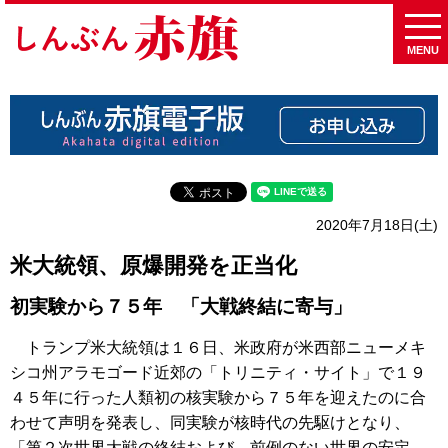
MENU
2020年7月18日(土)
米大統領、原爆開発を正当化
初実験から７５年 「大戦終結に寄与」
トランプ米大統領は１６日、米政府が米西部ニューメキ
シコ州アラモゴード近郊の「トリニティ・サイト」で１９
４５年に行った人類初の核実験から７５年を迎えたのに合
わせて声明を発表し、同実験が核時代の先駆けとなり、
「第２次世界大戦の終結および、前例のない世界の安定、