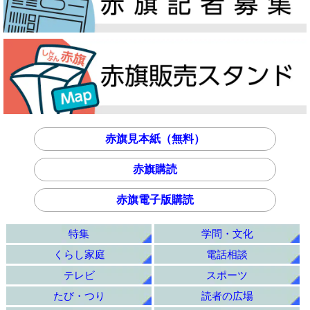
赤旗見本紙（無料）
赤旗購読
赤旗電子版購読
特集
学問・文化
くらし家庭
電話相談
テレビ
スポーツ
たび・つり
読者の広場