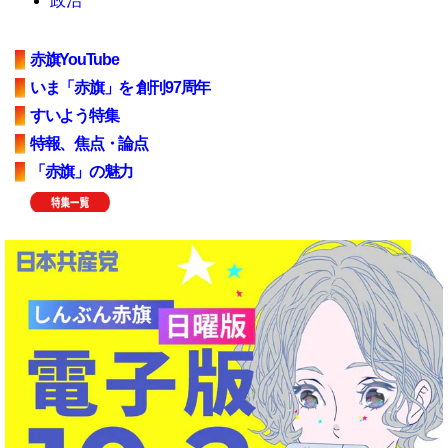
政治
赤旗YouTube
いま「赤旗」を 創刊97周年
すいよう特集
特報、焦点・論点
「赤旗」の魅力