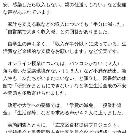
安。感染したら収入もない。親の仕送りもない」など悲痛
な声があふれています。
家計を支える親などの収入についても「半分に減った」
「自営業で大きく収入減」との回答がありました。
留学生の声も多く、「収入が半分以下に減っている。生
活費など金銭的な支援をお願いします」など切実です。
オンライン授業については、パソコンがない（２人）、
落ち着いた受講環境がない（１６人）など不満が続出。新
入生も「友だちがいまだにいない」と孤立し、図書館の休
館で「研究がまともにできない」など学生生活全般の不安
や問題も多数寄せられました。
政府や大学への要望では、「学費の減免」「授業料返
金」「生活保障」などを求める声が４２人に上りました。
実態調査とともに、「左京区食材提供プロジェクト」
（党後援会と民青同盟左京地区委員会などで構成）で食材