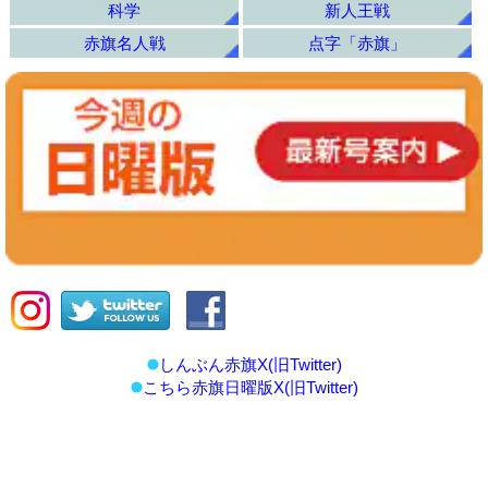
科学
新人王戦
赤旗名人戦
点字「赤旗」
しんぶん赤旗X(旧Twitter)
こちら赤旗日曜版X(旧Twitter)