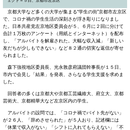
ェクト＝５日、京都市左京区
京都大学など多くの大学が集まる“学生の街”京都市左京区
で、コロナ禍の学生生活の深刻さが浮き彫りになりまし
た。日本共産党左京地区委員会が５、６月に２回に分けて
合計１万枚のアンケート（用紙とインターネット）を配布
し、「アルバイトを解雇された。大幅な収入減」「新しい
友だちが少しもできない」など８２通の切実な返信が寄せ
られました。
森下強視地区委員長、光永敦彦府議団幹事長が１５日、
市内で会見し「結果」を発表、さらなる学生支援を求めま
した。
回答者の多くは京都大や京都工芸繊維大、府立大、京都
芸術大、京都精華大など左京区内の学生。
アルバイトの設問では、「コロナ禍でバイト先がない」
が２６人、「辞めさせられた」が５人おり、記述欄には
「休業で収入がない」「シフトに入れてもらえない」「不