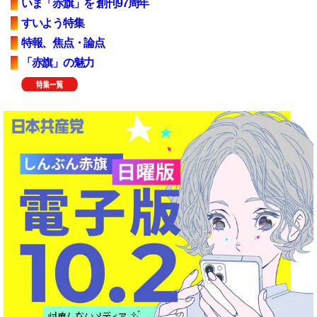
いま「赤旗」を 創刊97周年
すいよう特集
特報、焦点・論点
「赤旗」の魅力