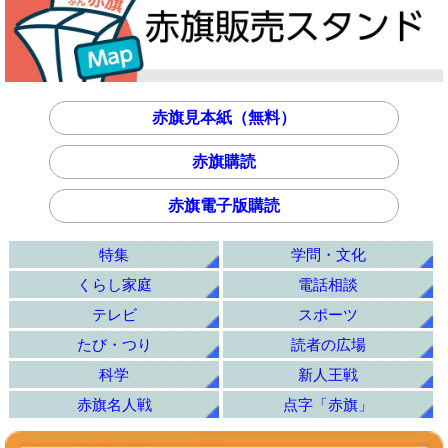
赤旗見本紙（無料）
赤旗購読
赤旗電子版購読
特集
学問・文化
くらし家庭
電話相談
テレビ
スポーツ
たび・つり
読者の広場
科学
新人王戦
赤旗名人戦
点字「赤旗」