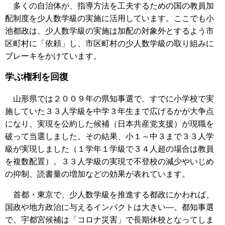
多くの自治体が、指導方法を工夫するための国の教員加
配制度を少人数学級の実施に活用しています。ここでも小
池都政は、少人数学級の実施は加配の対象外とするよう市
区町村に「依頼」し、市区町村の少人数学級の取り組みに
ブレーキをかけています。
学ぶ権利を回復
山形県では２００９年の県知事選で、すでに小学校で実
施していた３３人学級を中学３年生まで広げるかが大争点
になり、実現を公約した候補（日本共産党支援）が現職を
破って当選しました。その結果、小１～中３まで３３人学
級が実現しました（１学年１学級で３４人超の場合は教員
を複数配置）。３３人学級の実現で不登校の減少やいじめ
の抑制、読書量の増加などの効果が表れています。
首都・東京で、少人数学級を推進する都政にかわれば、
国政や地方政治に与えるインパクトは大きい―。都知事選
で、宇都宮候補は「コロナ災害」で長期休校となってしま