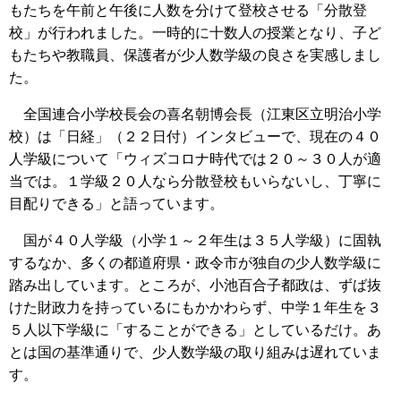
もたちを午前と午後に人数を分けて登校させる「分散登
校」が行われました。一時的に十数人の授業となり、子ど
もたちや教職員、保護者が少人数学級の良さを実感しまし
た。
全国連合小学校長会の喜名朝博会長（江東区立明治小学
校）は「日経」（２２日付）インタビューで、現在の４０
人学級について「ウィズコロナ時代では２０～３０人が適
当では。１学級２０人なら分散登校もいらないし、丁寧に
目配りできる」と語っています。
国が４０人学級（小学１～２年生は３５人学級）に固執
するなか、多くの都道府県・政令市が独自の少人数学級に
踏み出しています。ところが、小池百合子都政は、ずば抜
けた財政力を持っているにもかかわらず、中学１年生を３
５人以下学級に「することができる」としているだけ。あ
とは国の基準通りで、少人数学級の取り組みは遅れていま
す。