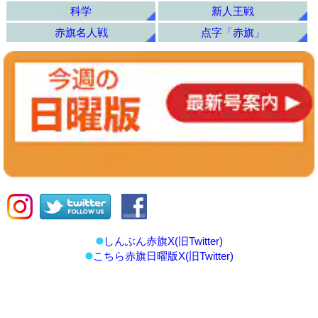
科学
新人王戦
赤旗名人戦
点字「赤旗」
しんぶん赤旗X(旧Twitter)
こちら赤旗日曜版X(旧Twitter)