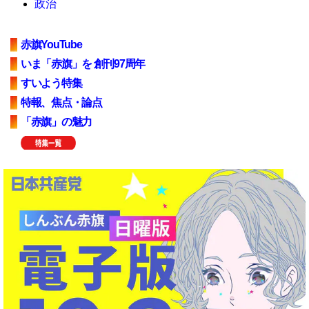
政治
赤旗YouTube
いま「赤旗」を 創刊97周年
すいよう特集
特報、焦点・論点
「赤旗」の魅力