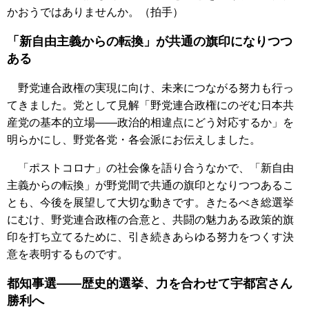
かおうではありませんか。（拍手）
「新自由主義からの転換」が共通の旗印になりつつ
ある
野党連合政権の実現に向け、未来につながる努力も行っ
てきました。党として見解「野党連合政権にのぞむ日本共
産党の基本的立場――政治的相違点にどう対応するか」を
明らかにし、野党各党・各会派にお伝えしました。
「ポストコロナ」の社会像を語り合うなかで、「新自由
主義からの転換」が野党間で共通の旗印となりつつあるこ
とも、今後を展望して大切な動きです。きたるべき総選挙
にむけ、野党連合政権の合意と、共闘の魅力ある政策的旗
印を打ち立てるために、引き続きあらゆる努力をつくす決
意を表明するものです。
都知事選――歴史的選挙、力を合わせて宇都宮さん
勝利へ