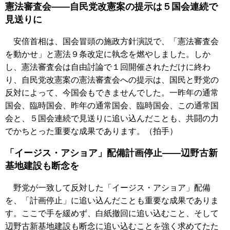
憲法審査会――自民党改憲案の提示は５国会連続で
見送りに
安倍首相は、国会冒頭の施政方針演説で、「憲法審査会
を動かせ」と憲法９条改定に執念を燃やしました。しか
し、憲法審査会は自由討論で１回開催されただけに終わ
り、自民党改憲案の憲法審査会への提示は、国民と野党の
反対によって、今国会もできませんでした。一昨年の通常
国会、臨時国会、昨年の通常国会、臨時国会、この通常国
会と、５国会連続で見送りに追い込んだことも、共闘の力
でかちとった重要な成果であります。（拍手）
「イージス・アショア」配備計画停止――辺野古新
基地建設も断念を
野党が一致して反対した「イージス・アショア」配備
を、「計画停止」に追い込んだことも重要な成果でありま
す。ここで手を緩めず、白紙撤回に追い込むこと、そして
辺野古新基地建設も断念に追い込むことを強く求めてたた