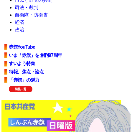
市民と野党の共闘
司法・裁判
自衛隊・防衛省
経済
政治
赤旗YouTube
いま「赤旗」を 創刊97周年
すいよう特集
特報、焦点・論点
「赤旗」の魅力