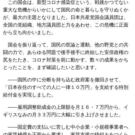
この国会は、新型コロナ感染症という、戦後かつてない
重大な危機からいかにして国民の命と暮らしを守りぬくか
が、最大の主題となりました。日本共産党国会議員団は、
全国の党組織、地方議員団と力をあわせ、この危機に正面
から立ち向かいました。
国会を振り返って、国民の世論と運動、他の野党との共
闘の力で、あらゆる問題で後手後手に終始した安倍政権の
尻をたたき、コロナ対策を前に動かす、数々の成果をかち
とったことを、まず確認したいと思います。
――国民の中に分断を持ち込む政府案を撤回させて、
「日本在住のすべての人に一律１０万円」を支給する特別
給付金を実現しました。
――雇用調整助成金の上限額を月１６・７万円から、イ
ギリスなみの月３３万円に大幅に引き上げさせました。
――固定費の支払いに苦しむ中小企業・小規模事業者へ
の家賃補償を正面から要求し、家賃支援の枠組みをつくら