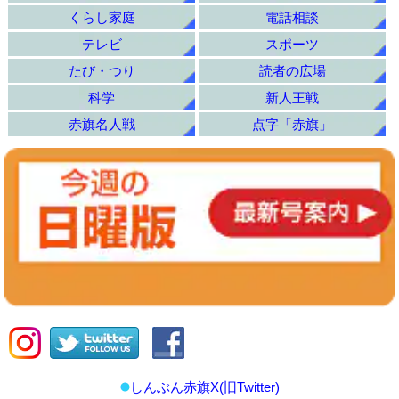
くらし家庭
電話相談
テレビ
スポーツ
たび・つり
読者の広場
科学
新人王戦
赤旗名人戦
点字「赤旗」
しんぶん赤旗X(旧Twitter)