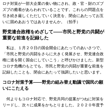
ロナ対策が一部大企業の食い物にされ、政・官・財のズブ
ズブの癒着があらわれていることです。これらの問題点を
引き続き厳しくただしていく決意を、閉会にあたってお互
いに固めあおうではありませんか。（拍手）
野党連合政権をめざして――市民と野党の共闘が
重要な前進を記録した
私は、１月２０日の国会開会にあたってのあいさつで、
「市民と野党の共闘をさらに大きく発展させ、野党連合政
権に道を開く国会にしていこう」と呼びかけました。新型
コロナ危機のもとでも、市民と野党の共闘が重要な前進を
記録したことも、閉会にあたって強調したいと思います。
コロナ対策予算――野党の組み替え動議で国民の願
いにこたえる
何よりもコロナ対応で、野党共同の提案がつねに対策を
リードし、次々に成果をかちとりました。２０２０年度予