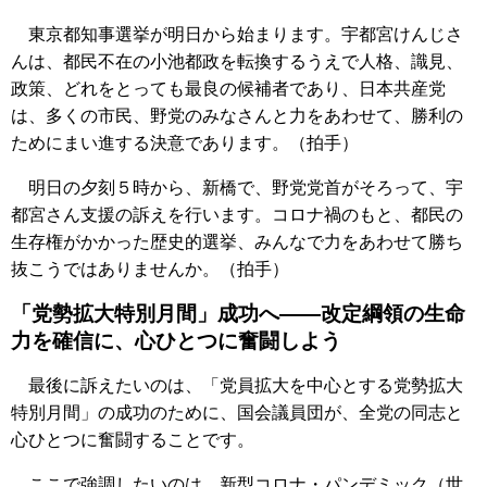
東京都知事選挙が明日から始まります。宇都宮けんじさ
んは、都民不在の小池都政を転換するうえで人格、識見、
政策、どれをとっても最良の候補者であり、日本共産党
は、多くの市民、野党のみなさんと力をあわせて、勝利の
ためにまい進する決意であります。（拍手）
明日の夕刻５時から、新橋で、野党党首がそろって、宇
都宮さん支援の訴えを行います。コロナ禍のもと、都民の
生存権がかかった歴史的選挙、みんなで力をあわせて勝ち
抜こうではありませんか。（拍手）
「党勢拡大特別月間」成功へ――改定綱領の生命
力を確信に、心ひとつに奮闘しよう
最後に訴えたいのは、「党員拡大を中心とする党勢拡大
特別月間」の成功のために、国会議員団が、全党の同志と
心ひとつに奮闘することです。
ここで強調したいのは、新型コロナ・パンデミック（世