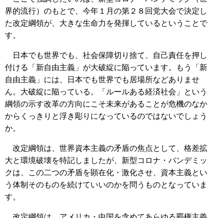
界的流行）のもとで、今年１月の第２８回党大会で決定し
た改定綱領が、大きな生命力を発揮しているということで
す。
日本でも世界でも、社会保障切り捨て、自己責任を押し
付ける「新自由主義」が大破綻に陥っています。もう「新
自由主義」には、日本でも世界でも居場所などありませ
ん。大破綻に陥っている。「ルールある経済社会」という
綱領の示す改革の方向にこそ未来があることが危機のなか
からくっきりと浮き彫りになっているのではないでしょう
か。
改定綱領は、世界資本主義の矛盾の焦点として、格差拡
大と環境破壊を特記しましたが、新型コロナ・パンデミッ
クは、この二つの矛盾を顕在化・激化させ、資本主義とい
う体制そのものを続けていいのかを問うものとなっていま
す。
改定綱領は、アメリカ・中国を含めてあらゆる覇権主義