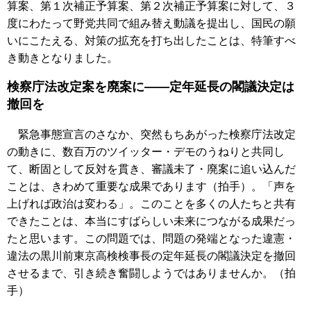
算案、第１次補正予算案、第２次補正予算案に対して、３
度にわたって野党共同で組み替え動議を提出し、国民の願
いにこたえる、対策の拡充を打ち出したことは、特筆すべ
き動きとなりました。
検察庁法改定案を廃案に――定年延長の閣議決定は
撤回を
緊急事態宣言のさなか、突然もちあがった検察庁法改定
の動きに、数百万のツイッター・デモのうねりと共同し
て、断固として反対を貫き、審議未了・廃案に追い込んだ
ことは、きわめて重要な成果であります（拍手）。「声を
上げれば政治は変わる」。このことを多くの人たちと共有
できたことは、本当にすばらしい未来につながる成果だっ
たと思います。この問題では、問題の発端となった違憲・
違法の黒川前東京高検検事長の定年延長の閣議決定を撤回
させるまで、引き続き奮闘しようではありませんか。（拍
手）