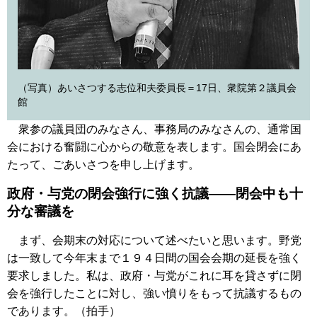
（写真）あいさつする志位和夫委員長＝17日、衆院第２議員会
館
衆参の議員団のみなさん、事務局のみなさんの、通常国
会における奮闘に心からの敬意を表します。国会閉会にあ
たって、ごあいさつを申し上げます。
政府・与党の閉会強行に強く抗議――閉会中も十
分な審議を
まず、会期末の対応について述べたいと思います。野党
は一致して今年末まで１９４日間の国会会期の延長を強く
要求しました。私は、政府・与党がこれに耳を貸さずに閉
会を強行したことに対し、強い憤りをもって抗議するもの
であります。（拍手）