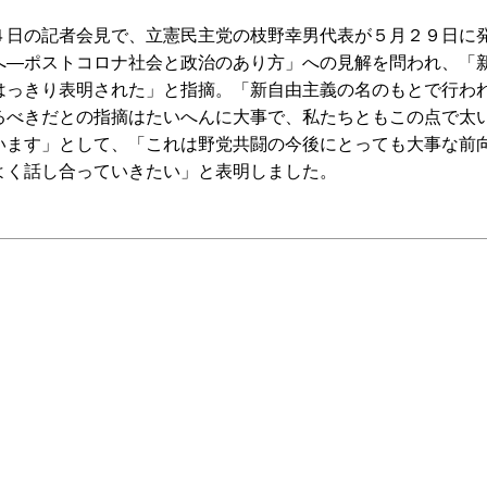
日の記者会見で、立憲民主党の枝野幸男代表が５月２９日に
へ―ポストコロナ社会と政治のあり方」への見解を問われ、「
はっきり表明された」と指摘。「新自由主義の名のもとで行わ
るべきだとの指摘はたいへんに大事で、私たちともこの点で太
います」として、「これは野党共闘の今後にとっても大事な前
よく話し合っていきたい」と表明しました。