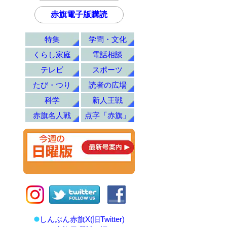
赤旗電子版購読
特集
学問・文化
くらし家庭
電話相談
テレビ
スポーツ
たび・つり
読者の広場
科学
新人王戦
赤旗名人戦
点字「赤旗」
しんぶん赤旗X(旧Twitter)