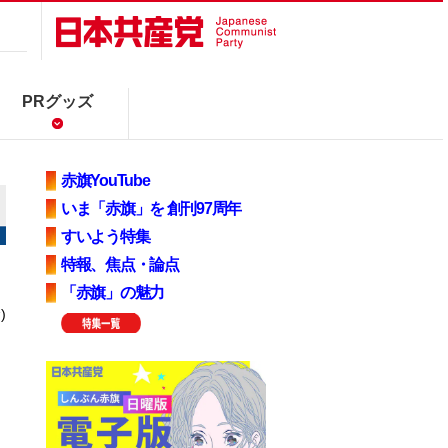
PRグッズ
赤旗YouTube
いま「赤旗」を 創刊97周年
すいよう特集
特報、焦点・論点
「赤旗」の魅力
)