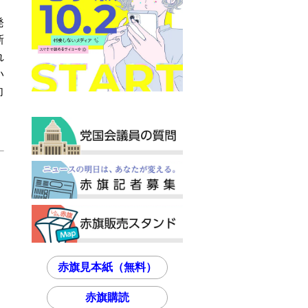
発
新
れ
い
向
赤旗見本紙（無料）
赤旗購読