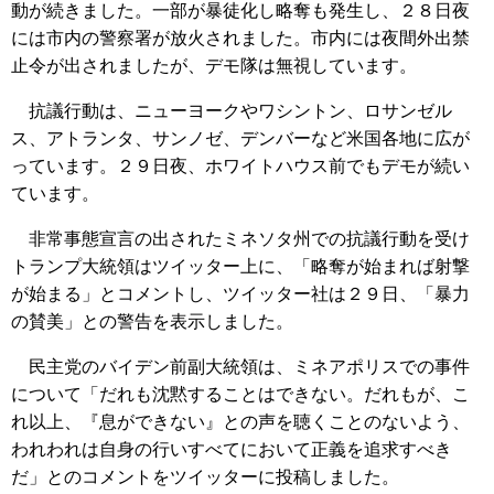
動が続きました。一部が暴徒化し略奪も発生し、２８日夜
には市内の警察署が放火されました。市内には夜間外出禁
止令が出されましたが、デモ隊は無視しています。
抗議行動は、ニューヨークやワシントン、ロサンゼル
ス、アトランタ、サンノゼ、デンバーなど米国各地に広が
っています。２９日夜、ホワイトハウス前でもデモが続い
ています。
非常事態宣言の出されたミネソタ州での抗議行動を受け
トランプ大統領はツイッター上に、「略奪が始まれば射撃
が始まる」とコメントし、ツイッター社は２９日、「暴力
の賛美」との警告を表示しました。
民主党のバイデン前副大統領は、ミネアポリスでの事件
について「だれも沈黙することはできない。だれもが、こ
れ以上、『息ができない』との声を聴くことのないよう、
われわれは自身の行いすべてにおいて正義を追求すべき
だ」とのコメントをツイッターに投稿しました。