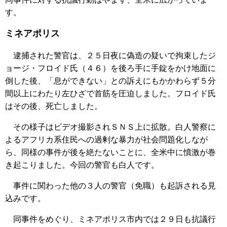
す。
ミネアポリス
逮捕された警官は、２５日夜に偽造の疑いで拘束したジ
ョージ・フロイド氏（４６）を後ろ手に手錠をかけ地面に
倒した後、「息ができない」との訴えにもかかわらず５分
間以上にわたり左ひざで首筋を圧迫しました。フロイド氏
はその後、死亡しました。
その様子はビデオ撮影されＳＮＳ上に拡散。白人警察に
よるアフリカ系住民への過剰な暴力が社会問題化しなが
ら、同様の事件が後を絶たないことに、全米中に憤激が巻
き起こりました。今回の警官も白人です。
事件に関わった他の３人の警官（免職）も起訴される見
込みです。
同事件をめぐり、ミネアポリス市内では２９日も抗議行