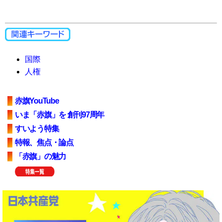
国際
人権
赤旗YouTube
いま「赤旗」を 創刊97周年
すいよう特集
特報、焦点・論点
「赤旗」の魅力