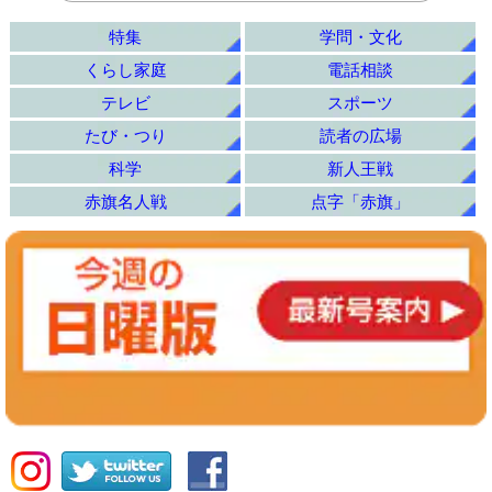
特集
学問・文化
くらし家庭
電話相談
テレビ
スポーツ
たび・つり
読者の広場
科学
新人王戦
赤旗名人戦
点字「赤旗」