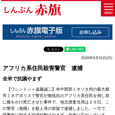
MENU
2020年5月31日(日)
アフリカ系住民殺害警官 逮捕
全米で抗議やまず
【ワシントン＝遠藤誠二】米中西部ミネソタ州の最大都
市ミネアポリスで警官が無抵抗のアフリカ系住民を倒し首
に膝をかけ死亡させた事件で、地元捜査当局は２９日、こ
の警官（免職）を殺人等の容疑で逮捕しました。一方で、
同事件に対する抗議行動はやまず、全米に広がっていま