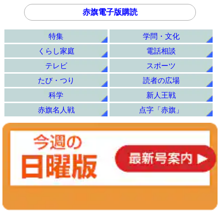
赤旗電子版購読
特集
学問・文化
くらし家庭
電話相談
テレビ
スポーツ
たび・つり
読者の広場
科学
新人王戦
赤旗名人戦
点字「赤旗」