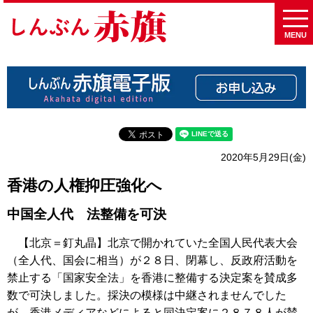
MENU
2020年5月29日(金)
香港の人権抑圧強化へ
中国全人代 法整備を可決
【北京＝釘丸晶】北京で開かれていた全国人民代表大会
（全人代、国会に相当）が２８日、閉幕し、反政府活動を
禁止する「国家安全法」を香港に整備する決定案を賛成多
数で可決しました。採決の模様は中継されませんでした
が、香港メディアなどによると同決定案に２８７８人が賛