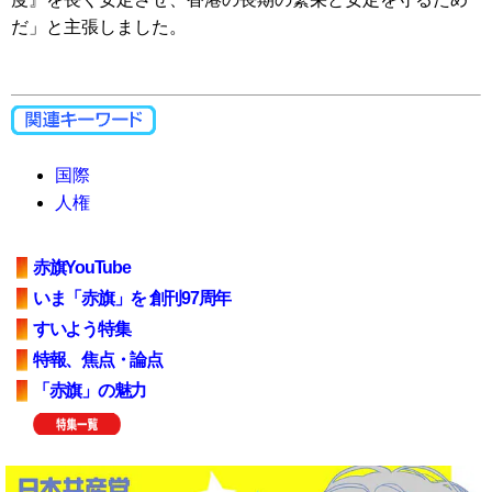
だ」と主張しました。
国際
人権
赤旗YouTube
いま「赤旗」を 創刊97周年
すいよう特集
特報、焦点・論点
「赤旗」の魅力