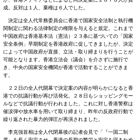
成。反対は１人、棄権は６人でした。
決定は全人代常務委員会に香港で国家安全法制と執行機
関制定に関わる法律制定の権限を与えると規定。これまで
中国政府は香港基本法（憲法）２３条に基づいての「国家
安全条例」早期制定を香港政府に促してきましたが、決定
によって中国政府が直接、立法・取り締まりを行うことが
可能となります。香港立法会（議会）を介さずに施行で
き、中央の国家安全機関が香港で活動することができま
す。
２２日の全人代開幕で決定案の内容が明らかになると香
港での抗議行動が再び活発化。２８日もショッピングモー
ルなどで抗議行動が行われました。これに対し香港警察は
催涙弾や放水車を用いて取り締まり、昨年の反政府行動で
繰り返された暴力的弾圧が再演されました。
李克強首相は全人代閉幕後の記者会見で「『一国二制
度』を長く安定させ、香港の長期の繁栄と安定を守るため