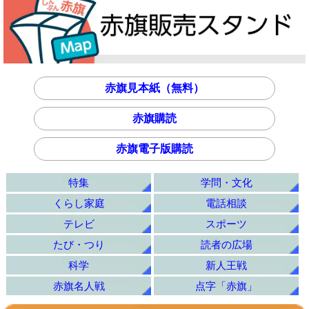
赤旗見本紙（無料）
赤旗購読
赤旗電子版購読
特集
学問・文化
くらし家庭
電話相談
テレビ
スポーツ
たび・つり
読者の広場
科学
新人王戦
赤旗名人戦
点字「赤旗」