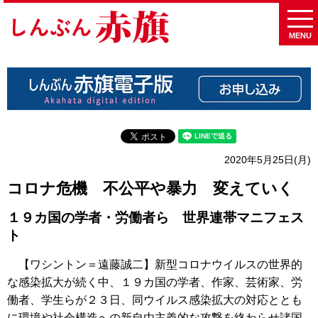
MENU
2020年5月25日(月)
コロナ危機 不公平や暴力 変えていく
１９カ国の学者・労働者ら 世界連帯マニフェス
ト
【ワシントン＝遠藤誠二】新型コロナウイルスの世界的
な感染拡大が続く中、１９カ国の学者、作家、芸術家、労
働者、学生らが２３日、同ウイルス感染拡大の対応ととも
に環境や社会構造への新自由主義的な攻撃を終わらせ諸国