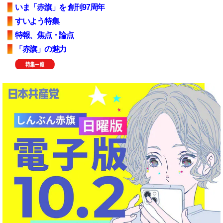
いま「赤旗」を 創刊97周年
すいよう特集
特報、焦点・論点
「赤旗」の魅力