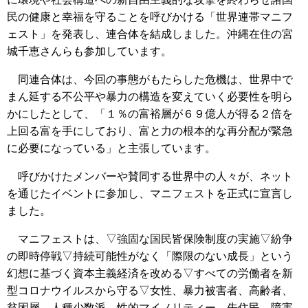
民の健康と幸福を守ることを呼びかける「世界連帯マニフ
ェスト」を発表し、連合体を結成しました。沖縄在住の宮
城千恵さんらも参加しています。
同連合体は、今回の事態がもたらした危機は、世界中で
まん延する不公平や暴力の構造を変えていく必要性を明ら
かにしたとして、「１％の富裕層が６９億人が得る２倍を
上回る富を手にしており、富と力の根本的な再分配が緊急
に必要になっている」と主張しています。
呼びかけたメンバーや賛同する世界中の人々が、ネット
を通じたイベントに参加し、マニフェストを正式に宣言し
ました。
マニフェストは、▽強固な国民皆保険制度の実施▽紛争
の即時停戦▽持続可能性がなく「際限のない成長」という
幻想に基づく資本主義経済を改める▽すべての労働者を新
型コロナウイルスから守る▽女性、暴力被害者、高齢者、
貧困層、人種少数派、性的マイノリティー、先住民、障害