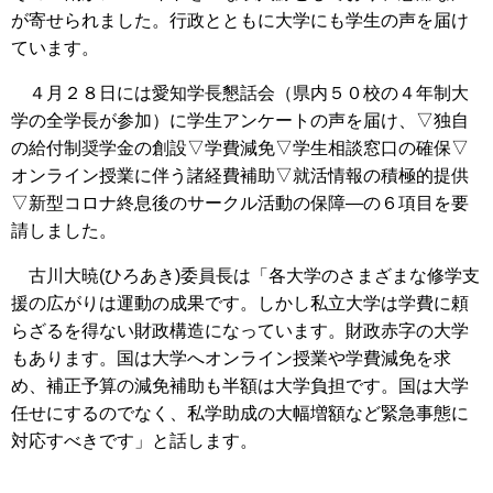
が寄せられました。行政とともに大学にも学生の声を届け
ています。
４月２８日には愛知学長懇話会（県内５０校の４年制大
学の全学長が参加）に学生アンケートの声を届け、▽独自
の給付制奨学金の創設▽学費減免▽学生相談窓口の確保▽
オンライン授業に伴う諸経費補助▽就活情報の積極的提供
▽新型コロナ終息後のサークル活動の保障―の６項目を要
請しました。
古川大暁(ひろあき)委員長は「各大学のさまざまな修学支
援の広がりは運動の成果です。しかし私立大学は学費に頼
らざるを得ない財政構造になっています。財政赤字の大学
もあります。国は大学へオンライン授業や学費減免を求
め、補正予算の減免補助も半額は大学負担です。国は大学
任せにするのでなく、私学助成の大幅増額など緊急事態に
対応すべきです」と話します。