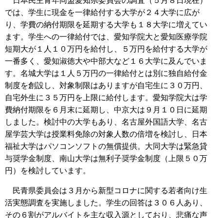
日本民主青年同盟愛知県委員会の調査（５月８日現在）
では、学生に現金を一律給付する大学が２４大学に広が
り、学費の納付期限を延期する大学も１８大学に増えてい
ます。学生への一律給付では、愛知学院大と愛知医療学院
短期大が１人１０万円を給付し、５万円を給付する大学が
一番多く、愛知淑徳大や中部大など１６大学に及んでいま
す。名城大学は１人５万円の一律給付とは別に独自給付金
制度を創設し、対象制限はありますが自宅生に３０万円、
自宅外生に３５万円を上限に給付します。愛知学院大は学
費納付期限を６月末に延期し、中京大は９月１０日に延期
しました。検討中の大学もあり、名古屋外国語大学、名古
屋学芸大学は授業料免除の対象人数の倍増を検討し、日本
福祉大学はパソコンソフトの無償提供。大同大学は緊急貸
与奨学金制度、南山大学は無利子奨学金制度（上限５０万
円）を検討しています。
民青県委員会は３月から新型コロナに関する若者向け生
活実態調査を実施しました。学生の回答は３０６人あり、
その６割がアルバイトを主な収入源としており、悲痛な声