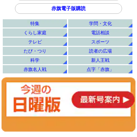
赤旗電子版購読
特集
学問・文化
くらし家庭
電話相談
テレビ
スポーツ
たび・つり
読者の広場
科学
新人王戦
赤旗名人戦
点字「赤旗」