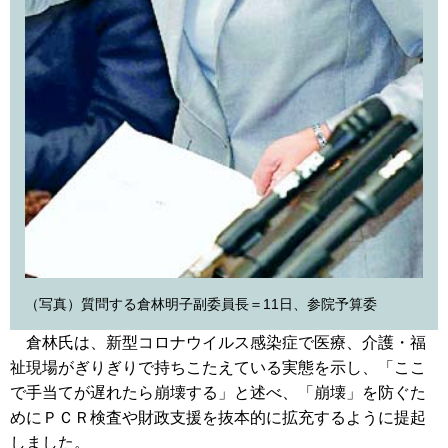
（写真）質問する倉林明子副委員長＝11日、参院予算委
倉林氏は、新型コロナウイルス感染症で医療、介護・福
祉現場がぎりぎりで持ちこたえている実態を示し、「ここ
で手当てが遅れたら崩壊する」と述べ、「崩壊」を防ぐた
めにＰＣＲ検査や財政支援を抜本的に拡充するように提起
しました。