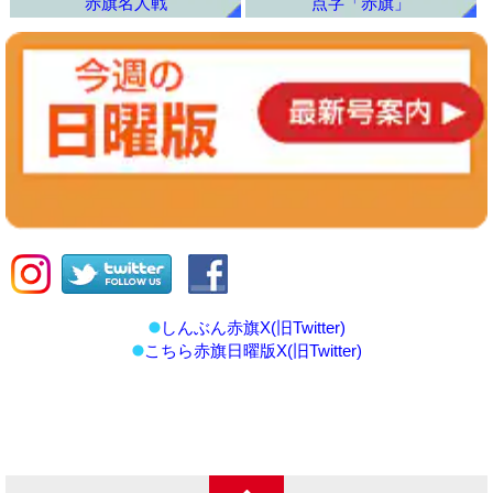
赤旗名人戦
点字「赤旗」
しんぶん赤旗X(旧Twitter)
こちら赤旗日曜版X(旧Twitter)