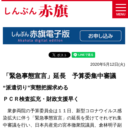
MENU
2020年5月12日(火)
「緊急事態宣言」延長 予算委集中審議
“派遣切り”実態把握求める
ＰＣＲ検査拡充・財政支援早く
衆参両院の予算委員会は１１日、新型コロナウイルス感
染拡大に伴う「緊急事態宣言」の延長を受けてそれぞれ集
中審議を行い、日本共産党の宮本徹衆院議員、倉林明子副