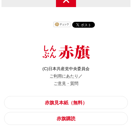
(C)日本共産党中央委員会
ご利用にあたり
／
ご意見・質問
赤旗見本紙（無料）
赤旗購読