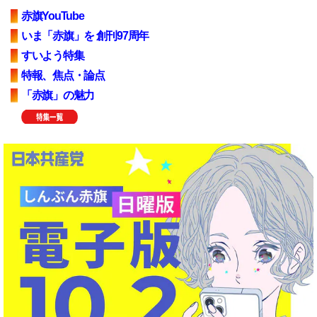
赤旗YouTube
いま「赤旗」を 創刊97周年
すいよう特集
特報、焦点・論点
「赤旗」の魅力