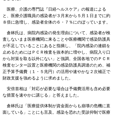
医療、介護の専門誌『日経ヘルスケア』の報道による
と、医療介護職員の感染者が３月末から５月１日までに約
８倍に急増し、感染者全体の６・７％にのぼっています。
倉林氏は、病院内感染の発生理由について、感染者が検
査しないまま医療機関に来ることや医療機関で感染防護具
が不足していることにあると指摘し、「院内感染の連鎖を
止めるためにはＰＣＲ検査を抜本的に増やし、病院入り口
から対策を取る以外にない」と強調。全国各地でのＰＣＲ
検査センター設置と医療機関の感染防護具調達のため、補
正予算予備費（１・５兆円）の活用や速やかな２次補正で
財政支援を強めるように求めました。
安倍首相は「対応が必要な場合は予備費活用も含め必要
な措置を速やかに講じる」と答えました。
倉林氏は「医療提供体制が資金面からも崩壊の危機に直
面している」ことにも言及。感染を恐れた受診抑制で医療