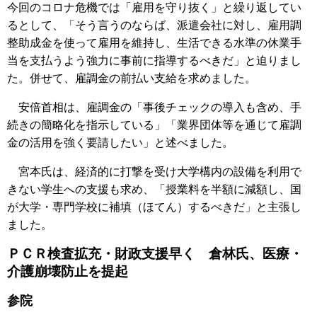
今回のコロナ危機では「雇用を守り抜く」と繰り返してい
るとして、「そう言うのならば、派遣会社に対し、雇用調
整助成金を使って雇用を維持し、生活できる水準の休業手
当を支払うよう強力に事前に指導するべきだ」と迫りまし
た。併せて、雇調金の前払い支給を求めました。
安倍首相は、雇調金の「事後チェックの導入も含め、手
続きの簡略化を指示している」「業界団体等を通じて雇調
金の活用を強く要請したい」と述べました。
宮本氏は、経済的に打撃を受け大学構内の設備を利用で
きない学生への支援も求め、「授業料を半額に減額し、国
が大学・専門学校に補填（ほてん）するべきだ」と主張し
ました。
ＰＣＲ検査拡充・財政支援早く 倉林氏、医療・
介護崩壊防止を提起
参院