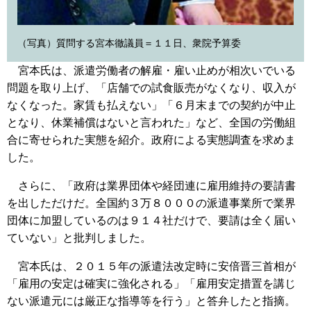
（写真）質問する宮本徹議員＝１１日、衆院予算委
宮本氏は、派遣労働者の解雇・雇い止めが相次いでいる
問題を取り上げ、「店舗での試食販売がなくなり、収入が
なくなった。家賃も払えない」「６月末までの契約が中止
となり、休業補償はないと言われた」など、全国の労働組
合に寄せられた実態を紹介。政府による実態調査を求めま
した。
さらに、「政府は業界団体や経団連に雇用維持の要請書
を出しただけだ。全国約３万８０００の派遣事業所で業界
団体に加盟しているのは９１４社だけで、要請は全く届い
ていない」と批判しました。
宮本氏は、２０１５年の派遣法改定時に安倍晋三首相が
「雇用の安定は確実に強化される」「雇用安定措置を講じ
ない派遣元には厳正な指導等を行う」と答弁したと指摘。