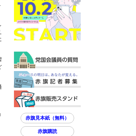
１
し
え
に
習
ど
通
、
ロ
赤旗見本紙（無料）
赤旗購読