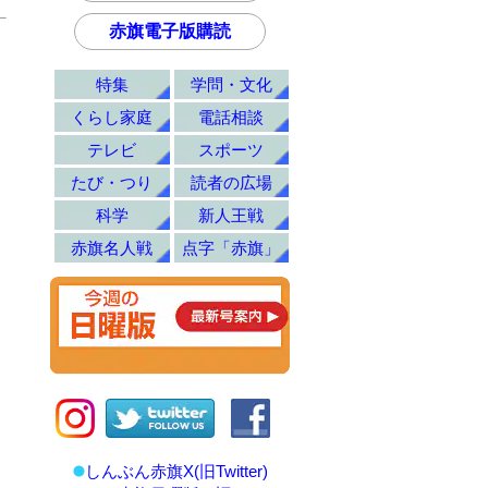
赤旗電子版購読
特集
学問・文化
くらし家庭
電話相談
テレビ
スポーツ
たび・つり
読者の広場
科学
新人王戦
赤旗名人戦
点字「赤旗」
しんぶん赤旗X(旧Twitter)