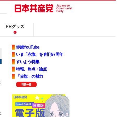
PRグッズ
赤旗YouTube
いま「赤旗」を 創刊97周年
すいよう特集
特報、焦点・論点
「赤旗」の魅力
)
学