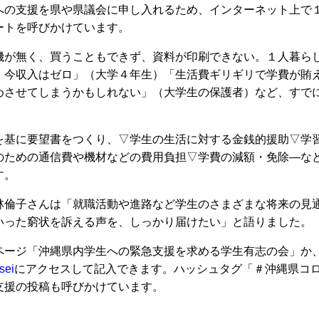
への支援を県や県議会に申し入れるため、インターネット上で
ートを呼びかけています。
が無く、買うこともできず、資料が印刷できない。１人暮ら
、今収入はゼロ」（大学４年生）「生活費ギリギリで学費が賄
めさせてしまうかもしれない」（大学生の保護者）など、すで
基に要望書をつくり、▽学生の生活に対する金銭的援助▽学
のための通信費や機材などの費用負担▽学費の減額・免除―な
す。
倫子さんは「就職活動や進路など学生のさまざまな将来の見
いった窮状を訴える声を、しっかり届けたい」と語りました。
ージ「沖縄県内学生への緊急支援を求める学生有志の会」か
sei
にアクセスして記入できます。ハッシュタグ「＃沖縄県コ
支援の投稿も呼びかけています。