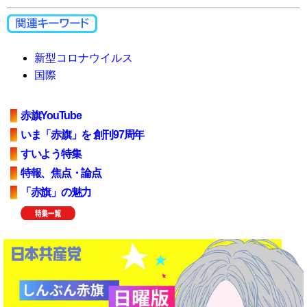
新型コロナウイルス
国際
赤旗YouTube
いま「赤旗」を 創刊97周年
すいよう特集
特報、焦点・論点
「赤旗」の魅力