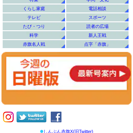
くらし家庭
電話相談
テレビ
スポーツ
たび・つり
読者の広場
科学
新人王戦
赤旗名人戦
点字「赤旗」
しんぶん赤旗X(旧Twitter)