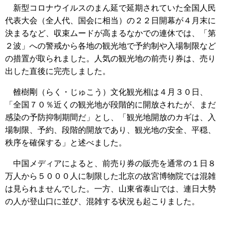
新型コロナウイルスのまん延で延期されていた全国人民
代表大会（全人代、国会に相当）の２２日開幕が４月末に
決まるなど、収束ムードが高まるなかでの連休では、「第
２波」への警戒から各地の観光地で予約制や入場制限など
の措置が取られました。人気の観光地の前売り券は、売り
出した直後に完売しました。
雒樹剛（らく・じゅこう）文化観光相は４月３０日、
「全国７０％近くの観光地が段階的に開放されたが、まだ
感染の予防抑制期間だ」とし、「観光地開放のカギは、入
場制限、予約、段階的開放であり、観光地の安全、平穏、
秩序を確保する」と述べました。
中国メディアによると、前売り券の販売を通常の１日８
万人から５０００人に制限した北京の故宮博物院では混雑
は見られませんでした。一方、山東省泰山では、連日大勢
の人が登山口に並び、混雑する状況も起こりました。