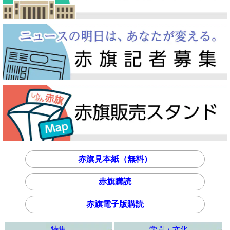
赤旗見本紙（無料）
赤旗購読
赤旗電子版購読
特集
学問・文化