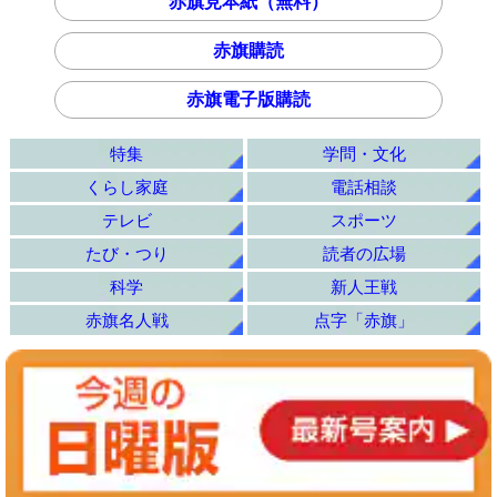
赤旗見本紙（無料）
赤旗購読
赤旗電子版購読
特集
学問・文化
くらし家庭
電話相談
テレビ
スポーツ
たび・つり
読者の広場
科学
新人王戦
赤旗名人戦
点字「赤旗」