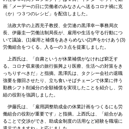
画「メーデーの日に労働者のみなさんへ送るコロナ禍に克
（か）つ３つのレシピ」を配信しました。
法政大学の上西充子教授、全労連の黒澤幸一事務局次
長、伊藤圭一労働法制局長が、雇用や生活を守る行動につ
いて議論。(1)雇用と補償をあきらめない(2)声をかけあう(3)
労働組合をつくる、入る―の３点を提案しました。
上西氏は、「自粛というが休業補償がなければ窮乏す
る。コロナ収束後の旅行振興より医療、生活への対策をき
っちりすべきだ」と指摘。黒澤氏は、タクシー会社の退職
強要を撤回させたり、立ち食いそばチェーンで休業に伴う
勤務シフト削減分の全額補償を実現したことを紹介し、労
組の役割を強調しました。
伊藤氏は、「雇用調整助成金の休業計画をつくるにも労
働組合の役割が重要です」と指摘。上西氏は、「組合があ
ることで交渉ができ、助成金制度の活用など経験を職場に
還元できますね」と応じました。