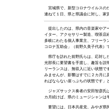
宮城県で、新型コロナウイルスのた
連ねて１日、県と県議会に対し、家
提出したのは、県内の音楽家やア
イター、アクセサリー製造、喫茶店
多岐にわたる個人事業主、フリーラ
コロナ互助会」（前野久美子代表）
県庁を訪れた前野氏らは、応対し
光部長に要望書を手渡し、趣旨を説
リーランスは、無収入に近い状態で
みませんが、影響はすでに２カ月に
ればならない崖っぷちの状態です」
ジャズサックス奏者の安田智彦氏
カ月続けば、県のミュージシャンは
要望には、日本共産党、みやぎ県民