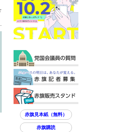
を
赤旗見本紙（無料）
赤旗購読