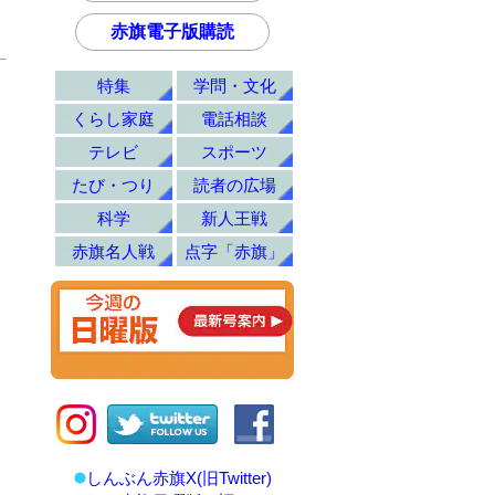
赤旗電子版購読
特集
学問・文化
くらし家庭
電話相談
テレビ
スポーツ
たび・つり
読者の広場
科学
新人王戦
赤旗名人戦
点字「赤旗」
しんぶん赤旗X(旧Twitter)