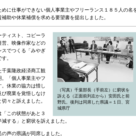
めに仕事ができない個人事業主やフリーランス１８５人の名
賃補助や休業補償を求める要望書を提出しました。
ーティスト、コピーラ
経営、映像作家などの
ンスでつくる「みやぎ
です。
た千葉隆政経済商工観
明。「個人事業主やフ
す。休業の協力は惜し
（写真）千葉部長（手前左）に窮状を
及び廃業を覚悟しなけ
訴える（正面前列左から）安田氏と前
と切々と訴えました。
野氏。後列は同席した県議＝１日、宮
城県庁
は「この状態があと３
半減する」と窮状を訴えました。
の声の県議が同席しました。