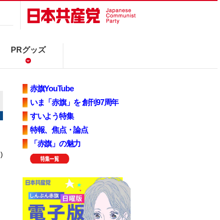
PRグッズ
赤旗YouTube
いま「赤旗」を 創刊97周年
すいよう特集
特報、焦点・論点
「赤旗」の魅力
)