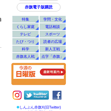
赤旗電子版購読
特集
学問・文化
補
くらし家庭
電話相談
テレビ
スポーツ
たび・つり
読者の広場
科学
新人王戦
赤旗名人戦
点字「赤旗」
しんぶん赤旗X(旧Twitter)