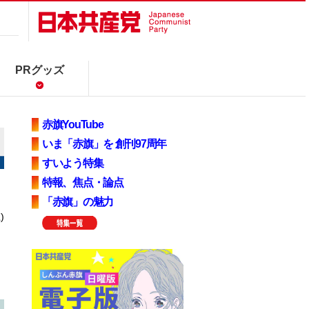
PRグッズ
赤旗YouTube
いま「赤旗」を 創刊97周年
すいよう特集
特報、焦点・論点
「赤旗」の魅力
)