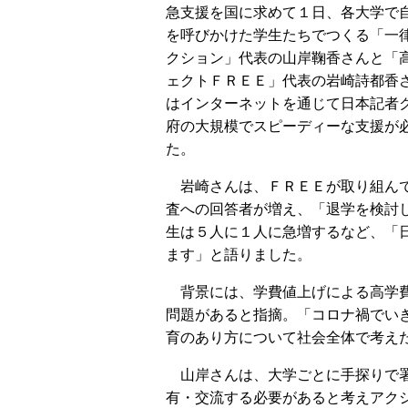
急支援を国に求めて１日、各大学で
を呼びかけた学生たちでつくる「一
クション」代表の山岸鞠香さんと「
ェクトＦＲＥＥ」代表の岩崎詩都香
はインターネットを通じて日本記者
府の大規模でスピーディーな支援が
た。
岩崎さんは、ＦＲＥＥが取り組ん
査への回答者が増え、「退学を検討
生は５人に１人に急増するなど、「
ます」と語りました。
背景には、学費値上げによる高学費
問題があると指摘。「コロナ禍でい
育のあり方について社会全体で考え
山岸さんは、大学ごとに手探りで署
有・交流する必要があると考えアク