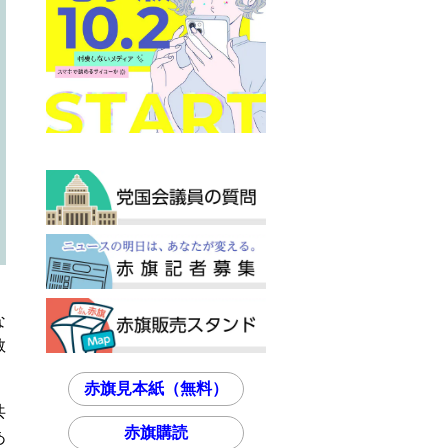
な
教
赤旗見本紙（無料）
共
赤旗購読
あ