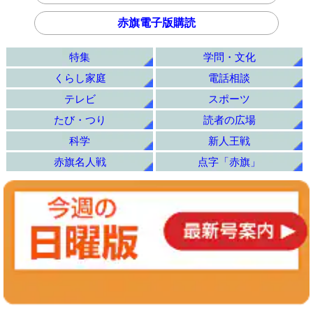
赤旗電子版購読
特集
学問・文化
くらし家庭
電話相談
テレビ
スポーツ
たび・つり
読者の広場
科学
新人王戦
赤旗名人戦
点字「赤旗」