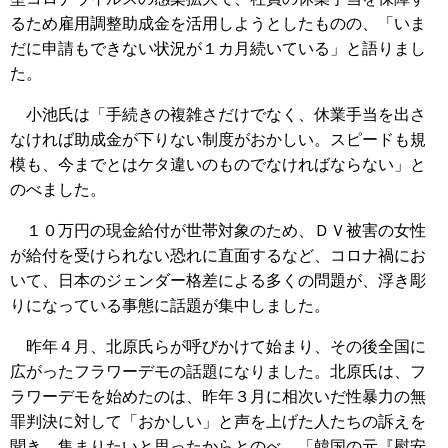
るため雇用調整助成金を活用しようとしたものの、「いま
だに申請もできない状況が１カ月続いている」と語りまし
た。
小池氏は「手続きの複雑さだけでなく、休業手当を出さ
なければ助成金が下りない制度がおかしい。スピードも規
模も、今までとはケタ違いのものでなければならない」と
のべました。
１０万円の現金給付が世帯対象のため、ＤＶ被害の女性
が給付を受けられない恐れに直面するなど、コロナ禍にお
いて、日本のジェンダー格差による多くの問題が、浮き彫
りになっている事態に話題が集中しました。
昨年４月、北原氏らが呼びかけて始まり、その後全国に
広がったフラワーデモの話題になりました。北原氏は、フ
ラワーデモを始めたのは、昨年３月に相次いだ性暴力の無
罪判決に対して「おかしい」と声を上げた人たちの訴えを
聞き、集まりたいと思ったからとのべ、「韓国の元『慰安