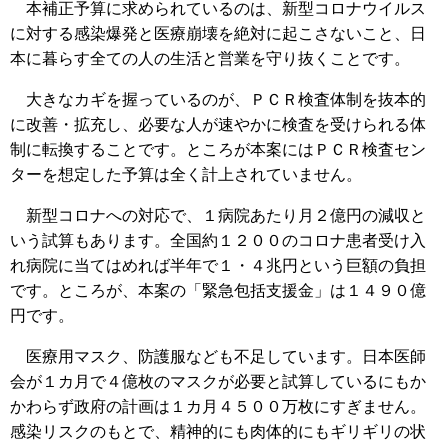
本補正予算に求められているのは、新型コロナウイルス
に対する感染爆発と医療崩壊を絶対に起こさないこと、日
本に暮らす全ての人の生活と営業を守り抜くことです。
大きなカギを握っているのが、ＰＣＲ検査体制を抜本的
に改善・拡充し、必要な人が速やかに検査を受けられる体
制に転換することです。ところが本案にはＰＣＲ検査セン
ターを想定した予算は全く計上されていません。
新型コロナへの対応で、１病院あたり月２億円の減収と
いう試算もあります。全国約１２００のコロナ患者受け入
れ病院に当てはめれば半年で１・４兆円という巨額の負担
です。ところが、本案の「緊急包括支援金」は１４９０億
円です。
医療用マスク、防護服なども不足しています。日本医師
会が１カ月で４億枚のマスクが必要と試算しているにもか
かわらず政府の計画は１カ月４５００万枚にすぎません。
感染リスクのもとで、精神的にも肉体的にもギリギリの状