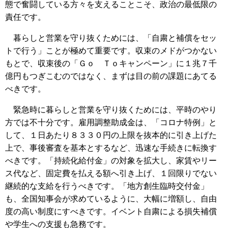
態で奮闘している方々を支えることこそ、政治の最低限の
責任です。
暮らしと営業を守り抜くためには、「自粛と補償をセッ
トで行う」ことが極めて重要です。収束のメドがつかない
もとで、収束後の「Ｇｏ Ｔｏキャンペーン」に１兆７千
億円もつぎこむのではなく、まずは目の前の課題にあてる
べきです。
緊急時に暮らしと営業を守り抜くためには、平時のやり
方では不十分です。雇用調整助成金は、「コロナ特例」と
して、１日あたり８３３０円の上限を抜本的に引き上げた
上で、事後審査を基本とするなど、迅速な手続きに転換す
べきです。「持続化給付金」の対象を拡大し、家賃やリー
ス代など、固定費を払える額へ引き上げ、１回限りでない
継続的な支給を行うべきです。「地方創生臨時交付金」
も、全国知事会が求めているように、大幅に増額し、自由
度の高い制度にすべきです。イベント自粛による損失補償
や学生への支援も急務です。