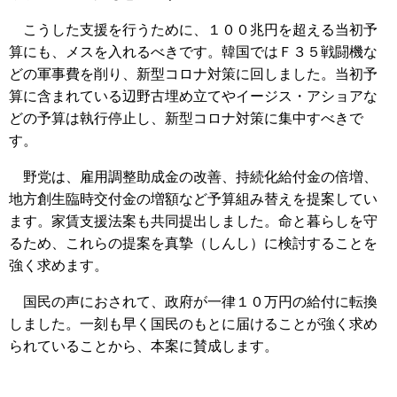
こうした支援を行うために、１００兆円を超える当初予
算にも、メスを入れるべきです。韓国ではＦ３５戦闘機な
どの軍事費を削り、新型コロナ対策に回しました。当初予
算に含まれている辺野古埋め立てやイージス・アショアな
どの予算は執行停止し、新型コロナ対策に集中すべきで
す。
野党は、雇用調整助成金の改善、持続化給付金の倍増、
地方創生臨時交付金の増額など予算組み替えを提案してい
ます。家賃支援法案も共同提出しました。命と暮らしを守
るため、これらの提案を真摯（しんし）に検討することを
強く求めます。
国民の声におされて、政府が一律１０万円の給付に転換
しました。一刻も早く国民のもとに届けることが強く求め
られていることから、本案に賛成します。