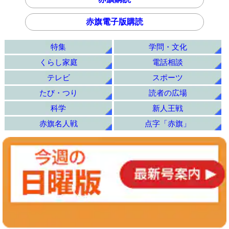
赤旗電子版購読
特集
学問・文化
くらし家庭
電話相談
テレビ
スポーツ
たび・つり
読者の広場
科学
新人王戦
赤旗名人戦
点字「赤旗」