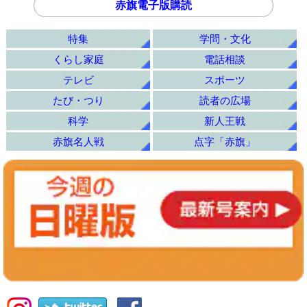
赤旗電子版購読
特集
学問・文化
くらし家庭
電話相談
テレビ
スポーツ
たび・つり
読者の広場
科学
新人王戦
赤旗名人戦
点字「赤旗」