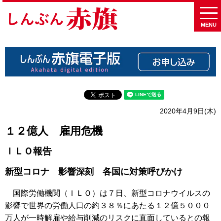
MENU
2020年4月9日(木)
１２億人 雇用危機
ＩＬＯ報告
新型コロナ 影響深刻 各国に対策呼びかけ
国際労働機関（ＩＬＯ）は７日、新型コロナウイルスの
影響で世界の労働人口の約３８％にあたる１２億５０００
万人が一時解雇や給与削減のリスクに直面しているとの報