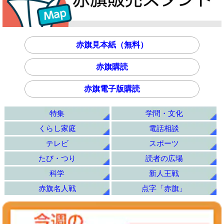
赤旗見本紙（無料）
赤旗購読
赤旗電子版購読
特集
学問・文化
くらし家庭
電話相談
テレビ
スポーツ
たび・つり
読者の広場
科学
新人王戦
赤旗名人戦
点字「赤旗」