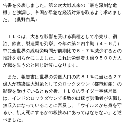
告書を公表しました。第２次大戦以来の「最も深刻な危
機」と強調し、各国が早急な経済対策を取るよう求めまし
た。（桑野白馬）
ＩＬＯは、大きな影響を受ける職種として小売り、宿
泊、飲食、製造業を列挙。今年の第２四半期（４～６月）
中に全世界の総就労時間が前期比で６・７％減少するとの
推計を明らかにしました。これは労働者１億９５００万人
が職を失うのと同じ計算になります。
また、報告書は世界の労働人口の約８１％に当たる２７
億人が感染拡大対策としてのロックダウン（都市封鎖）の
影響を受けているとも分析。ＩＬＯのライダー事務局長
は、インドのロックダウンで多数の出稼ぎ労働者が失職し
無収入になっていることに言及し、「ウイルスから身を守
るか、飢え死にするかの板挟みにあってはならない」と述
べました。