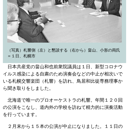
（写真）札響側（左）と懇談する（右から）畠山、小形の両氏
＝１日、札幌市
日本共産党の畠山和也前衆院議員は１日、新型コロナウ
イルス感染による自粛のため演奏会などの中止が相次いで
いる札幌交響楽団（札響）を訪れ、鳥居和比徒専務理事か
ら聞き取りをしました。
北海道で唯一のプロオーケストラの札響。年間１２０回
の公演をこなし、道内外の学校を訪ねて精力的に演奏活動
を行っています。
２月末から１５本の公演が中止になりました。１１日の