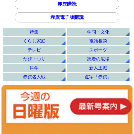
赤旗購読
赤旗電子版購読
特集
学問・文化
くらし家庭
電話相談
テレビ
スポーツ
たび・つり
読者の広場
科学
新人王戦
赤旗名人戦
点字「赤旗」