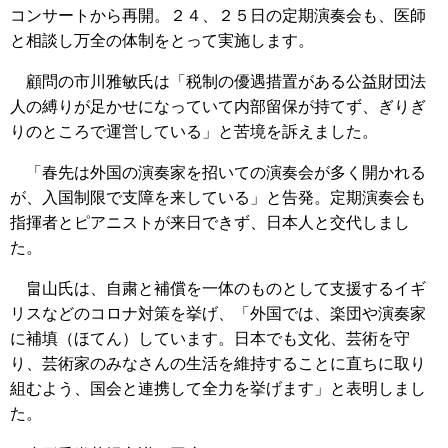
コンサートから再開。２４、２５日の定期演奏会も、医師
と相談し万全の体制をとって実施します。
顧問の市川雅敏氏は「税制の優遇措置がある公益財団法
人の縛りが足かせになっていて内部留保が持てず、ぎりぎ
りのところで運営している」と苦境を訴えました。
「春先は外国の演奏家を招いての演奏会が多く開かれる
が、入国制限で支障を来している」と告発。定期演奏会も
指揮者とピアニストが来日できず、日本人と交代しまし
た。
畠山氏は、自粛と補償を一体のものとして支援するイギ
リスなどのコロナ対策を挙げ、「外国では、楽団や演奏家
に補填（ほてん）しています。日本でも文化、芸術を守
り、芸術家のみなさんの生活を維持することに直ちに取り
組むよう、国会と連携して全力を挙げます」と表明しまし
た。