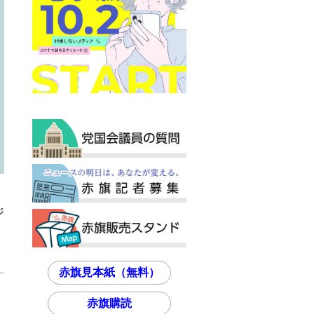
ジ
赤旗見本紙（無料）
赤旗購読