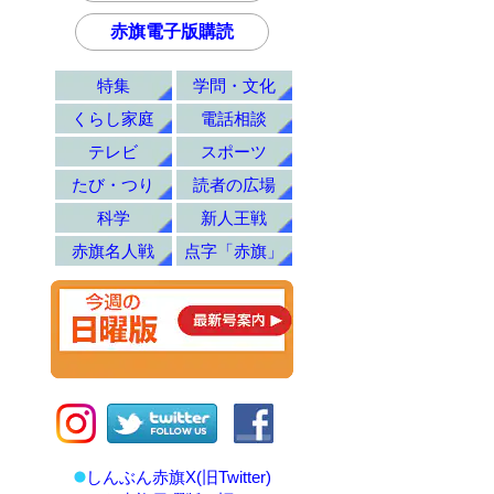
赤旗電子版購読
特集
学問・文化
くらし家庭
電話相談
テレビ
スポーツ
たび・つり
読者の広場
科学
新人王戦
赤旗名人戦
点字「赤旗」
しんぶん赤旗X(旧Twitter)