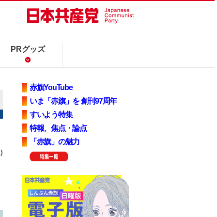
PRグッズ
赤旗YouTube
いま「赤旗」を 創刊97周年
すいよう特集
特報、焦点・論点
「赤旗」の魅力
)