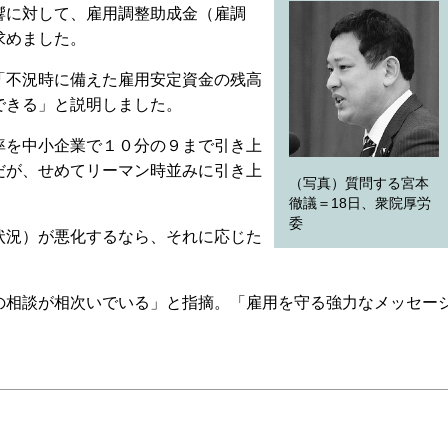
響に対して、雇用調整助成金（雇調
求めました。
不況時に備えた雇用安定資金の残高
できる」と説明しました。
を中小企業で１０分の９まで引き上
だが、せめてリーマン時並みに引き上
（写真）質問する宮本
徹議＝18日、衆院厚労
委
況）が悪化するなら、それに応じた
相談が相次いでいる」と指摘。「雇用を守る強力なメッセー