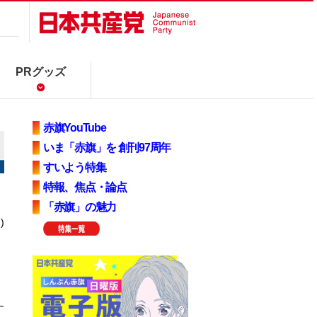
PRグッズ
赤旗YouTube
いま「赤旗」を 創刊97周年
すいよう特集
特報、焦点・論点
「赤旗」の魅力
)
す