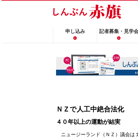
申し込み
記者募集・見学
ＮＺで人工中絶合法化
４０年以上の運動が結実
ニュージーランド（ＮＺ）議会は１