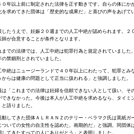
４０年以上前に制定された法律を正す動きです。自らの体にか
化を求めてきた団体は「歴史的な成果だ」と喜びの声をあげて
したうえで、妊娠２０週までの人工中絶が認められます。２
医師が合意することが条件となります。
までの法律では、人工中絶は犯罪行為と規定されていました
年の禁錮刑とされていました。
中絶はニュージーランドで４０年以上にわたって、犯罪とみ
うからは健康の問題として正当に扱われる」と強調しました。
は「これまでの法律は妊婦を信頼できない人として扱い、そ
ができなかった。今後は本人が人工中絶を求めるなら、タイミ
」と語りました。
動してきた団体ＡＬＲＡＮＺのテリー・ベラマク氏は英紙ガ
についての女性の自主性を認めた。画期的だ」と強調。同団体
闘してきたすべての人にありがとう」と表明しました。