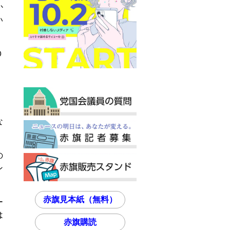
か
い
０
。
な
の
ン
赤旗見本紙（無料）
ー
は
赤旗購読