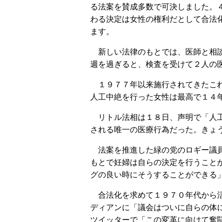
る法案を賛成多数で可決しました。
わる決定は女性の権利だとして合法
ます。
新しい法律のもとでは、医師と相談
週を過ぎると、検査を受けて２人の
１９７７年以来施行されてきたこれ
人工中絶を行った女性は最高で１４
リトル法相は１８日、声明で「人工
される唯一の医療行為だった。きょ
法案を推進した緑の党のロギー議員
もとで妊婦は自らの決定を行うこと
グの良い時にそうすることができる
合法化を求めて１９７０年代から活
ディアンに「議会はついに自らの体
ツイッターで「この変革に向けて奮