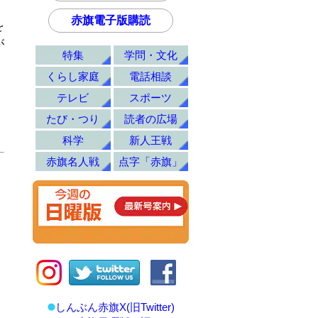
赤旗電子版購読
を
が
特集
学問・文化
くらし家庭
電話相談
テレビ
スポーツ
たび・つり
読者の広場
科学
新人王戦
赤旗名人戦
点字「赤旗」
しんぶん赤旗X(旧Twitter)