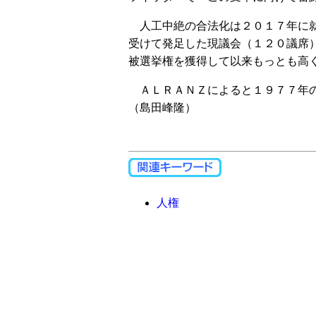
人工中絶の合法化は２０１７年に就
受けて発足した現議会（１２０議席
被選挙権を獲得して以来もっとも高
ＡＬＲＡＮＺによると１９７７年の
（島田峰隆）
人権