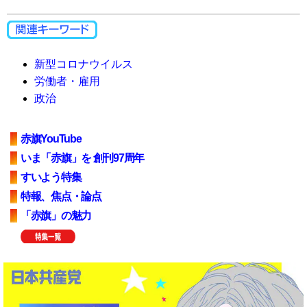
新型コロナウイルス
労働者・雇用
政治
赤旗YouTube
いま「赤旗」を 創刊97周年
すいよう特集
特報、焦点・論点
「赤旗」の魅力