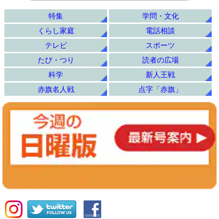
特集
学問・文化
くらし家庭
電話相談
テレビ
スポーツ
たび・つり
読者の広場
科学
新人王戦
赤旗名人戦
点字「赤旗」