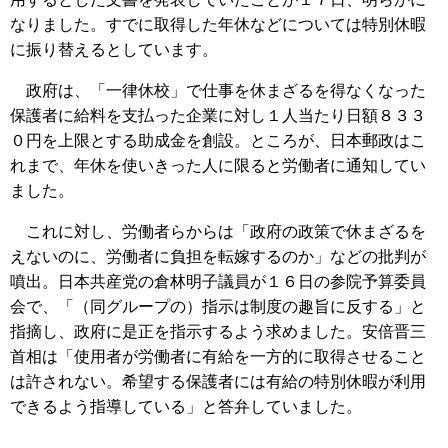
なりました。すでに取得した年休などについては特別休暇
に振り替えるとしています。
政府は、「一律休校」で仕事を休まざるを得なくなった
保護者に給料を支払った企業に対し１人当たり日額８３３
０円を上限とする助成金を創設。ところが、日本郵政はこ
れまで、年休を使いきった人に限ると労働者に通知してい
ました。
これに対し、労働者らからは「政府の政策で休まざるを
えないのに、労働者に負担を転嫁するのか」などの批判が
噴出。日本共産党の倉林明子議員が１６日の参院予算委員
会で、「（同グループの）指示は制度の趣旨に反する」と
指摘し、政府に是正を指示するよう求めました。安倍晋三
首相は「使用者が労働者に有給を一方的に取得させること
は許されない。希望する保護者には有給の特別休暇が利用
できるよう指導している」と答弁していました。