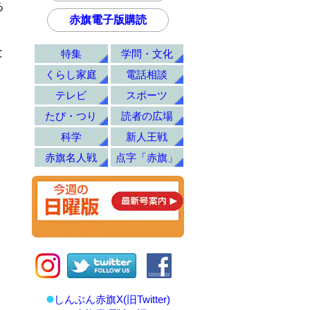
る
赤旗電子版購読
。
と
特集
学問・文化
。
くらし家庭
電話相談
テレビ
スポーツ
たび・つり
読者の広場
科学
新人王戦
赤旗名人戦
点字「赤旗」
しんぶん赤旗X(旧Twitter)