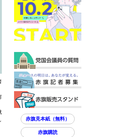
者
」
何
。
就
赤旗見本紙（無料）
し
赤旗購読