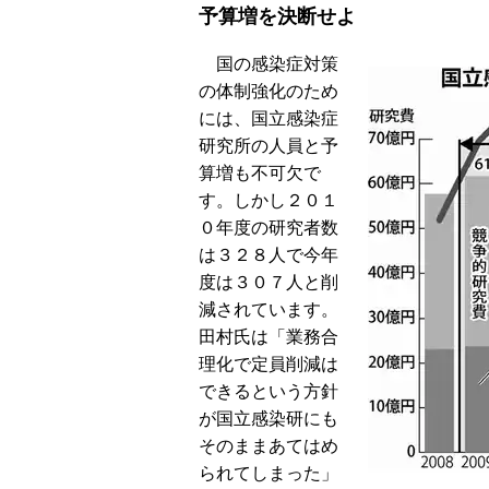
予算増を決断せよ
国の感染症対策
の体制強化のため
には、国立感染症
研究所の人員と予
算増も不可欠で
す。しかし２０１
０年度の研究者数
は３２８人で今年
度は３０７人と削
減されています。
田村氏は「業務合
理化で定員削減は
できるという方針
が国立感染研にも
そのままあてはめ
られてしまった」