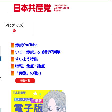
PRグッズ
赤旗YouTube
いま「赤旗」を 創刊97周年
すいよう特集
特報、焦点・論点
「赤旗」の魅力
)