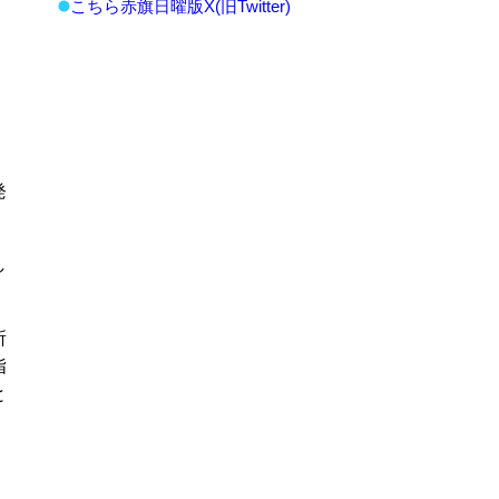
こちら赤旗日曜版X(旧Twitter)
発
し
所
指
と