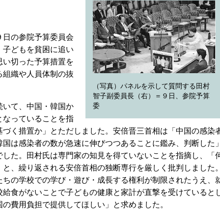
９日の参院予算委員会
、子どもを貧困に追い
思い切った予算措置を
る組織や人員体制の抜
（写真）パネルを示して質問する田村
智子副委員長（右）＝９日、参院予算
続いて、中国・韓国か
委
となっていることを指
基づく措置か」とただしました。安倍晋三首相は「中国の感染
韓国は感染者の数が急速に伸びつつあることに鑑み、判断した
でした。田村氏は専門家の知見を得ていないことを指摘し、「
」と、繰り返される安倍首相の独断専行を厳しく批判しました
たちの学校での学び・遊び・成長する権利が制限されたうえ、
校給食がないことで子どもの健康と家計が直撃を受けていると
国の費用負担で提供してほしい」と求めました。