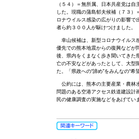
（５４）＝無所属、日本共産党は自
した。現職の蒲島郁夫候補（７３）
ロナウイルス感染の広がりの影響で
者ら約３００人が駆けつけました。
幸山候補は、新型コロナウイルス感
優先での熊本地震からの復興などが
後、県内をくまなく歩き聞いてきた
亡の不安などがあったとして、大型
た。「県政への“諦め”をみんなの“希
公約には、熊本の主要産業・農林水
問題のある空港アクセス鉄道建設計
民の健康調査の実施などをあげてい