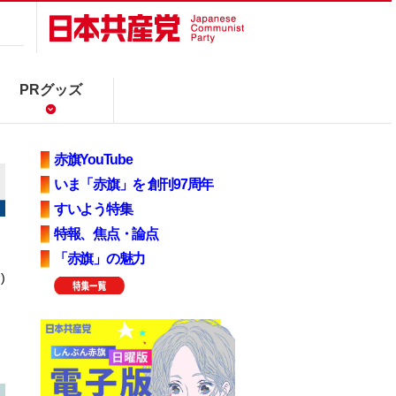
PRグッズ
赤旗YouTube
いま「赤旗」を 創刊97周年
すいよう特集
特報、焦点・論点
「赤旗」の魅力
)