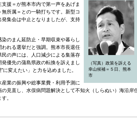
主支援＝が熊本市内で第一声をあげま
＝無所属＝との一騎打ちです。新型コ
出発集会は中止となりましたが、支持
染のまん延防止・早期収束や暮らし
問われる選挙だと強調。熊本市長退任
県民の声には、人口減少による集落存
開発優先の蒲島県政の転換を訴えまし
（写真）政策を訴える
幸山候補＝５日、熊本
望”に変えたい」と力を込めました。
市
産業の振興や総事業費・利用予測に
画の見直し、水俣病問題解決として不知火（しらぬい）海沿岸
ます。