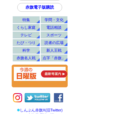
赤旗電子版購読
特集
学問・文化
くらし家庭
電話相談
テレビ
スポーツ
たび・つり
読者の広場
科学
新人王戦
赤旗名人戦
点字「赤旗」
しんぶん赤旗X(旧Twitter)