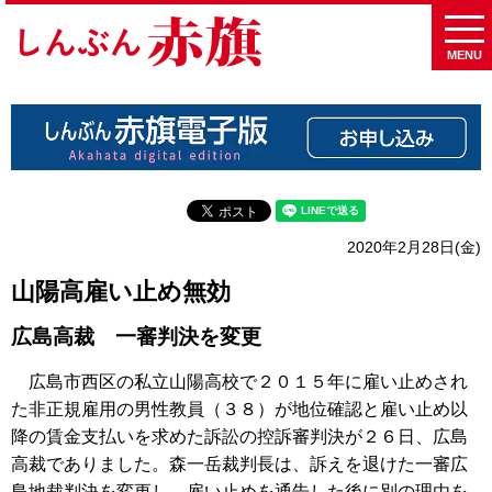
MENU
2020年2月28日(金)
山陽高雇い止め無効
広島高裁 一審判決を変更
広島市西区の私立山陽高校で２０１５年に雇い止めされ
た非正規雇用の男性教員（３８）が地位確認と雇い止め以
降の賃金支払いを求めた訴訟の控訴審判決が２６日、広島
高裁でありました。森一岳裁判長は、訴えを退けた一審広
島地裁判決を変更し、雇い止めを通告した後に別の理由を