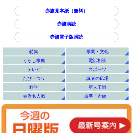
赤旗見本紙（無料）
赤旗購読
赤旗電子版購読
特集
学問・文化
くらし家庭
電話相談
テレビ
スポーツ
たび・つり
読者の広場
科学
新人王戦
赤旗名人戦
点字「赤旗」