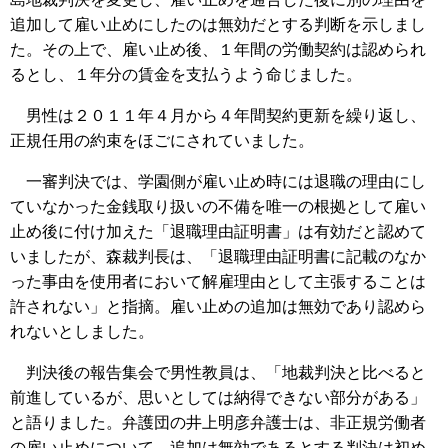
追加して雇い止めにしたのは無効だとする判断を示しまし
た。その上で、雇い止め後、１年間の労働契約は認められ
るとし、１年分の賃金を支払うよう命じました。
男性は２０１１年４月から４年間契約更新を繰り返し、
正規任用の約束をほごにされていました。
一審判決では、学園側が雇い止め時には退職の理由にし
ていなかった金銭取り扱いの不備を唯一の根拠として雇い
止め後に付け加えた「退職理由証明書」は有効だと認めて
いましたが、森裁判長は、「退職理由証明書に記載のなか
った事由を使用者において解雇理由として主張することは
許されない」と指摘。雇い止めの追加は無効であり認めら
れないとしました。
判決後の報告集会で男性教員は、「地裁判決と比べると
前進しているが、思いとしては納得できない部分がある」
と語りました。弁護団の井上明彦弁護士は、非正規労働者
の雇い止めについて、追加は無効であるとする判決は初め