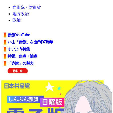
自衛隊・防衛省
地方政治
政治
赤旗YouTube
いま「赤旗」を 創刊97周年
すいよう特集
特報、焦点・論点
「赤旗」の魅力