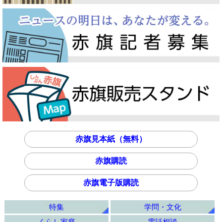
赤旗見本紙（無料）
赤旗購読
赤旗電子版購読
特集
学問・文化
くらし家庭
電話相談