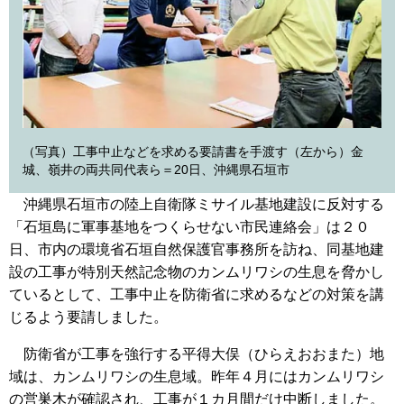
（写真）工事中止などを求める要請書を手渡す（左から）金
城、嶺井の両共同代表ら＝20日、沖縄県石垣市
沖縄県石垣市の陸上自衛隊ミサイル基地建設に反対する
「石垣島に軍事基地をつくらせない市民連絡会」は２０
日、市内の環境省石垣自然保護官事務所を訪ね、同基地建
設の工事が特別天然記念物のカンムリワシの生息を脅かし
ているとして、工事中止を防衛省に求めるなどの対策を講
じるよう要請しました。
防衛省が工事を強行する平得大俣（ひらえおおまた）地
域は、カンムリワシの生息域。昨年４月にはカンムリワシ
の営巣木が確認され、工事が１カ月間だけ中断しました。