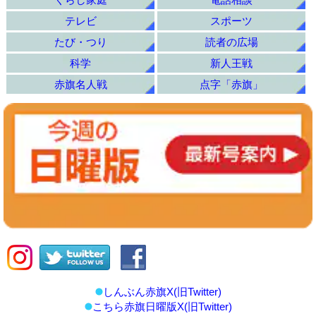
テレビ
スポーツ
たび・つり
読者の広場
科学
新人王戦
赤旗名人戦
点字「赤旗」
しんぶん赤旗X(旧Twitter)
こちら赤旗日曜版X(旧Twitter)