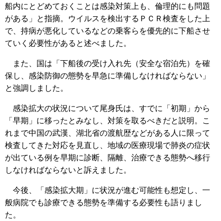
船内にとどめておくことは感染対策上も、倫理的にも問題
がある」と指摘。ウイルスを検出するＰＣＲ検査をした上
で、持病が悪化しているなどの乗客らを優先的に下船させ
ていく必要性があると述べました。
また、国は「下船後の受け入れ先（安全な宿泊先）を確
保し、感染防御の態勢を早急に準備しなければならない」
と強調しました。
感染拡大の状況について尾身氏は、すでに「初期」から
「早期」に移ったとみなし、対策を取るべきだと説明。こ
れまで中国の武漢、湖北省の渡航歴などがある人に限って
検査してきた対応を見直し、地域の医療現場で肺炎の症状
が出ている例を早期に診断、隔離、治療できる態勢へ移行
しなければならないと訴えました。
今後、「感染拡大期」に状況が進む可能性も想定し、一
般病院でも診療できる態勢を準備する必要性も語りまし
た。