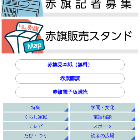
赤旗見本紙（無料）
赤旗購読
赤旗電子版購読
特集
学問・文化
くらし家庭
電話相談
テレビ
スポーツ
たび・つり
読者の広場