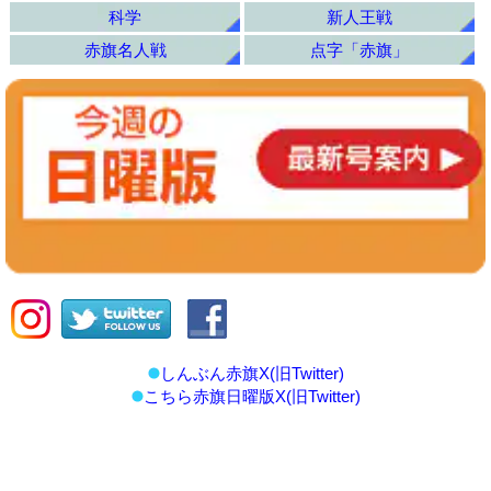
科学
新人王戦
赤旗名人戦
点字「赤旗」
しんぶん赤旗X(旧Twitter)
こちら赤旗日曜版X(旧Twitter)