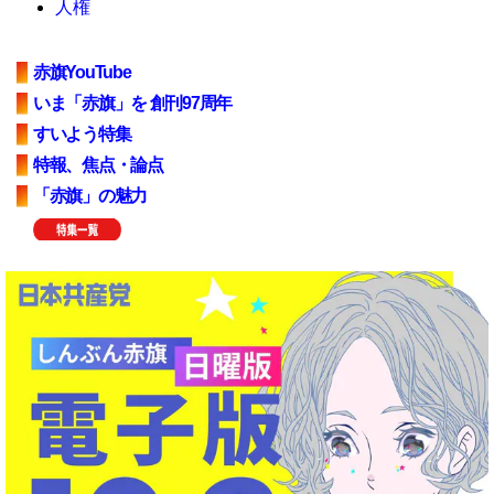
人権
赤旗YouTube
いま「赤旗」を 創刊97周年
すいよう特集
特報、焦点・論点
「赤旗」の魅力