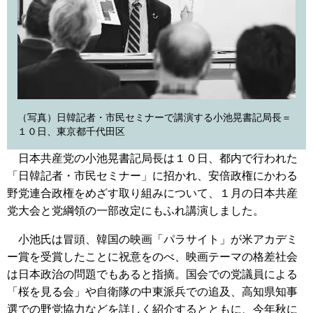
（写真）日韓記者・市民セミナーで講演する小池晃書記局長＝
１０日、東京都千代田区
日本共産党の小池晃書記局長は１０日、都内で行われた
「日韓記者・市民セミナー」に招かれ、安倍政権にかわる
野党連合政権をめざす取り組みについて、１月の日本共産
党大会と党綱領の一部改定にもふれ講演しました。
小池氏は冒頭、韓国の映画「パラサイト」が米アカデミ
ー賞を受賞したことに祝意をのべ、映画テーマの格差社会
は日本政治の問題でもあると指摘。国会での党議員による
「桜を見る会」や自衛隊の中東派兵での追及、高知県知事
選での野党協力などを詳しく紹介するとともに、今年秋に