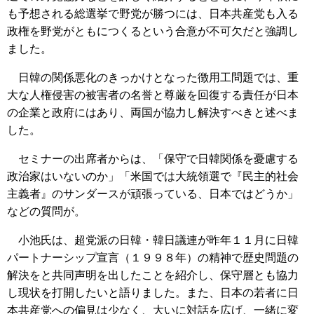
も予想される総選挙で野党が勝つには、日本共産党も入る
政権を野党がともにつくるという合意が不可欠だと強調し
ました。
日韓の関係悪化のきっかけとなった徴用工問題では、重
大な人権侵害の被害者の名誉と尊厳を回復する責任が日本
の企業と政府にはあり、両国が協力し解決すべきと述べま
した。
セミナーの出席者からは、「保守で日韓関係を憂慮する
政治家はいないのか」「米国では大統領選で『民主的社会
主義者』のサンダースが頑張っている、日本ではどうか」
などの質問が。
小池氏は、超党派の日韓・韓日議連が昨年１１月に日韓
パートナーシップ宣言（１９９８年）の精神で歴史問題の
解決をと共同声明を出したことを紹介し、保守層とも協力
し現状を打開したいと語りました。また、日本の若者に日
本共産党への偏見は少なく、大いに対話を広げ、一緒に変