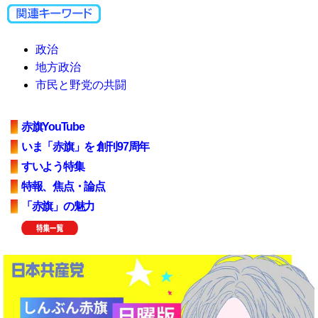
政治
地方政治
市民と野党の共闘
赤旗YouTube
いま「赤旗」を 創刊97周年
すいよう特集
特報、焦点・論点
「赤旗」の魅力