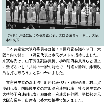
（写真）声援に応える各野党代表、党国会議員ら＝９日、大阪
市中央区
日本共産党大阪府委員会は第７９回府党会議を９日、大
阪市内で開き、３野党代表と市民ゲストを招待しました。
来賓各氏は、山下芳生副委員長、柳利昭府委員長らと壇上
に勢ぞろいし「共闘の一層の前進で、総選挙勝利、維新政
治を打ち破ろう」と誓い合いました。
立憲民主党の森山浩行府連代表代行・衆院議員、村上賀
厚副代表、国民民主党の吉田治府連副代表、社会民主党の
大椿裕子府連副代表と服部良一府連常任顧問、平松邦夫元
大阪市長を、出席者は盛大な拍手で迎えました。