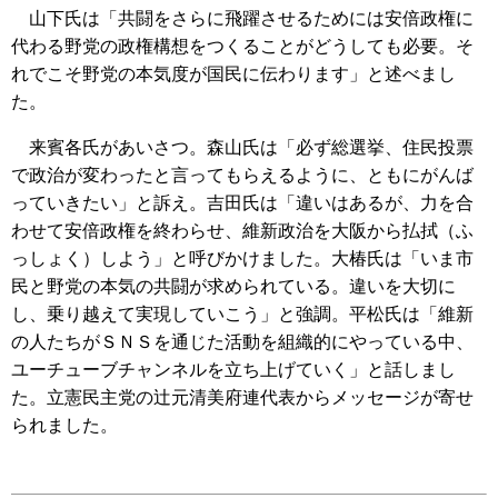
山下氏は「共闘をさらに飛躍させるためには安倍政権に
代わる野党の政権構想をつくることがどうしても必要。そ
れでこそ野党の本気度が国民に伝わります」と述べまし
た。
来賓各氏があいさつ。森山氏は「必ず総選挙、住民投票
で政治が変わったと言ってもらえるように、ともにがんば
っていきたい」と訴え。吉田氏は「違いはあるが、力を合
わせて安倍政権を終わらせ、維新政治を大阪から払拭（ふ
っしょく）しよう」と呼びかけました。大椿氏は「いま市
民と野党の本気の共闘が求められている。違いを大切に
し、乗り越えて実現していこう」と強調。平松氏は「維新
の人たちがＳＮＳを通じた活動を組織的にやっている中、
ユーチューブチャンネルを立ち上げていく」と話しまし
た。立憲民主党の辻元清美府連代表からメッセージが寄せ
られました。