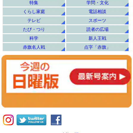
特集
学問・文化
くらし家庭
電話相談
テレビ
スポーツ
たび・つり
読者の広場
科学
新人王戦
赤旗名人戦
点字「赤旗」