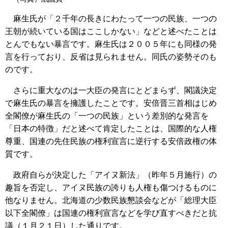
麻生氏が「２千年の長きにわたって一つの民族、一つの
王朝が続いている国はここしかない」などと述べたことは
とんでもない暴言です。麻生氏は２００５年にも同様の発
言を行っており、反省は見られません。同氏の姿勢そのも
のです。
さらに重大なのは一大臣の発言にとどまらず、閣議決定
で麻生氏の暴言を擁護したことです。安倍晋三首相はじめ
全閣僚が麻生氏の「一つの民族」という差別的な発言を
「日本の特徴」だと述べて肯定したことは、国際的な人権
尊重、国連の先住民族の権利宣言に逆行する安倍政権の体
質です。
政府自らが決定した「アイヌ新法」（昨年５月施行）の
趣旨を否定し、アイヌ民族の誇りも人権も傷つけるものに
他なりません。北海道の少数民族懇談会などが「総理大臣
以下全閣僚」は国連の権利宣言などを学び直すべきだと抗
議（１月２１日）した通りです。