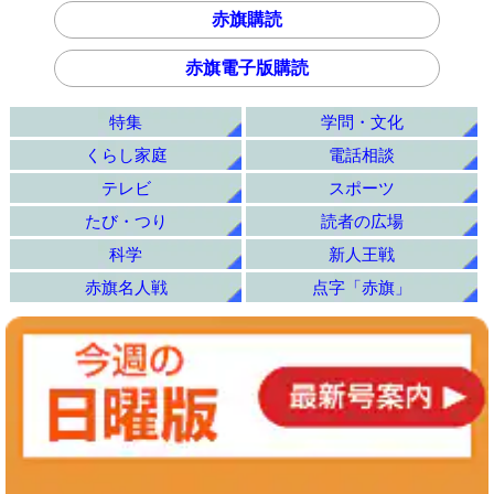
赤旗購読
赤旗電子版購読
特集
学問・文化
くらし家庭
電話相談
テレビ
スポーツ
たび・つり
読者の広場
科学
新人王戦
赤旗名人戦
点字「赤旗」