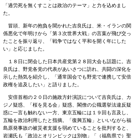
「過労死を無くすことは政治のテーマ」と力を込めまし
た。
冒頭、新年の抱負を聞かれた吉良氏は、米・イランの関
係悪化で年明けから「第３次世界大戦」の言葉が飛び交っ
たことを振り返り、「戦争ではなく平和を開く年にした
い」と応じました。
１８日に閉会した日本共産党第２８回大会も話題に。吉
良氏は、野党各党の代表があいさつに訪れ、共闘の深化を
示した熱気を紹介し、「通常国会でも野党で連携して安倍
政権を追及したい」と語りました。
安倍首相の２０日の施政方針演説について吉良氏は、カ
ジノ疑惑、「桜を見る会」疑惑、閣僚の公職選挙法違反疑
惑に一言も触れない一方、東京五輪には１９回も言及し、
五輪を政治利用したと指摘。「復興五輪」といいながら福
島原発事故の被災者支援を弱めていることを批判すると、
岩瀬氏も「政治とオリンピックは別物」「（福島県で）聖