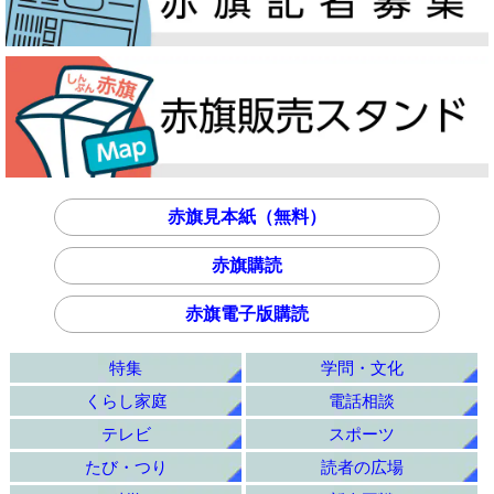
赤旗見本紙（無料）
赤旗購読
赤旗電子版購読
特集
学問・文化
くらし家庭
電話相談
テレビ
スポーツ
たび・つり
読者の広場