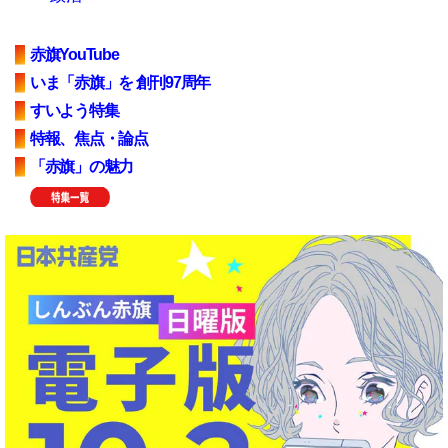
赤旗YouTube
いま「赤旗」を 創刊97周年
すいよう特集
特報、焦点・論点
「赤旗」の魅力