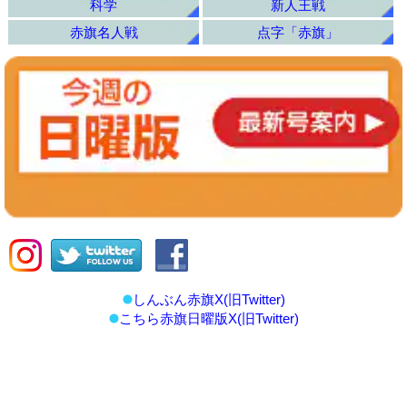
科学
新人王戦
赤旗名人戦
点字「赤旗」
しんぶん赤旗X(旧Twitter)
こちら赤旗日曜版X(旧Twitter)