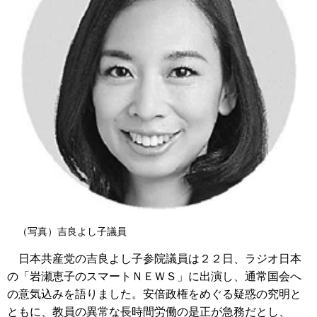
（写真）吉良よし子議員
日本共産党の吉良よし子参院議員は２２日、ラジオ日本
の「岩瀬恵子のスマートＮＥＷＳ」に出演し、通常国会へ
の意気込みを語りました。安倍政権をめぐる疑惑の究明と
ともに、教員の異常な長時間労働の是正が急務だとし、