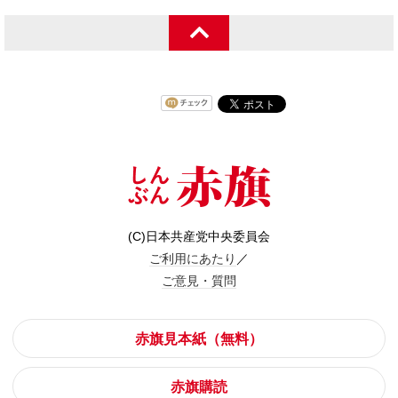
(C)日本共産党中央委員会
ご利用にあたり
／
ご意見・質問
赤旗見本紙（無料）
赤旗購読